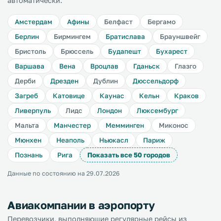
автоматически.
Амстердам
Афины
Белфаст
Бергамо
Берлин
Бирмингем
Братислава
Брауншвейг
Бристоль
Брюссель
Будапешт
Бухарест
Варшава
Вена
Вроцлав
Гданьск
Глазго
Дерби
Дрезден
Дублин
Дюссельдорф
Загреб
Катовице
Каунас
Кельн
Краков
Ливерпуль
Лидс
Лондон
Люксембург
Мальта
Манчестер
Мемминген
Миконос
Мюнхен
Неаполь
Ньюкасл
Париж
Познань
Рига
Показать все 50 городов
Данные по состоянию на 29.07.2026
Авиакомпании в аэропорту
Перевозчики, выполняющие регулярные рейсы из