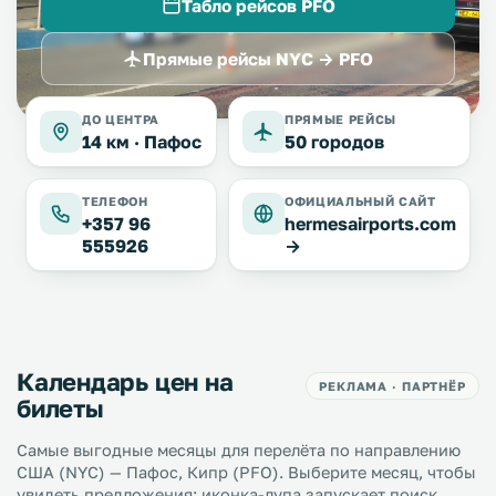
Табло рейсов PFO
Прямые рейсы NYC → PFO
ДО ЦЕНТРА
ПРЯМЫЕ РЕЙСЫ
14 км ·
Пафос
50 городов
ТЕЛЕФОН
ОФИЦИАЛЬНЫЙ САЙТ
+357 96
hermesairports.com
555926
→
Календарь цен на
РЕКЛАМА · ПАРТНЁР
билеты
Самые выгодные месяцы для перелёта по направлению
США (NYC) — Пафос, Кипр (PFO). Выберите месяц, чтобы
увидеть предложения; иконка-лупа запускает поиск