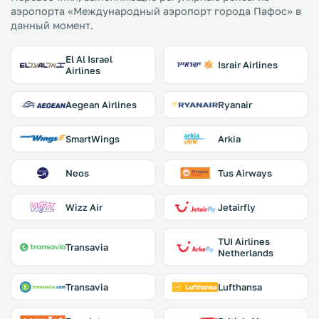
аэропорта «Международный аэропорт города Пафос» в
данный момент.
El Al Israel
Israir Airlines
Airlines
Aegean Airlines
Ryanair
SmartWings
Arkia
Neos
Tus Airways
Wizz Air
Jetairfly
TUI Airlines
Transavia
Netherlands
Transavia
Lufthansa