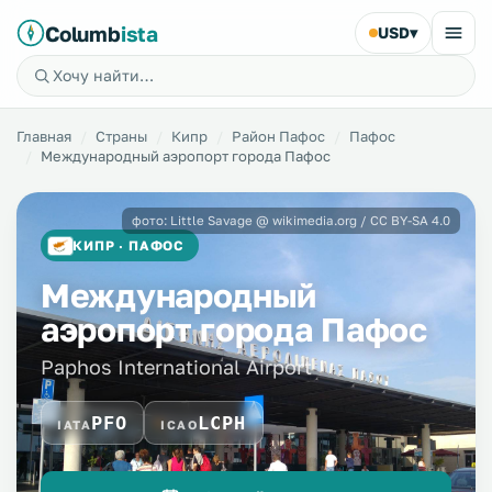
Columb
ista
USD
▾
Главная
Страны
Кипр
Район Пафос
Пафос
Международный аэропорт города Пафос
фото: Little Savage @ wikimedia.org / CC BY-SA 4.0
КИПР · ПАФОС
Международный
аэропорт города Пафос
Paphos International Airport
PFO
LCPH
IATA
ICAO