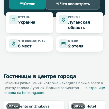
Отели
Что посмотреть
СТРАНА
РЕГИОН
Украина
Луганская
область
ЧТО ПОСМОТРЕТЬ
ОТЕЛИ
6 мест
2 отеля
Гостиницы в центре города
Объекты размещения, которые находятся ближе всего к
центру города Луганск. Больше вариантов — на
странице
города на booking.com
.
Apartments on Zhukova
Domino Hotel
6 км
8 км