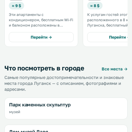
≈ 9 $
≈ 8 $
Эти апартаменты с
К услугам гостей этого 
кондиционером, бесплатным Wi-Fi
расположенного в 8 км 
и балконом расположены в
Луганска, бесплатный Wi
Липецке. В числе удобств
терраса и номера с
собственная ванная комната и
кондиционером. В отеле можно
Перейти →
Перейти →
кухня с микроволновой печью.
поиграть в бильярд и н
Апартаменты также оснащены
теннис. .
телевизором с плоским экраном. .
Что посмотреть в городе
Все места →
Самые популярные достопримечательности и знаковые
места города Луганск — с описанием, фотографиями и
адресами.
Парк каменных скульптур
музей
Дом-музей Даля