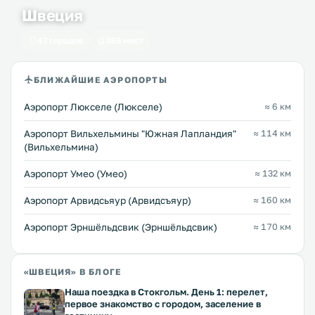
Швеция
47 городов
386 мест
БЛИЖАЙШИЕ АЭРОПОРТЫ
Аэропорт Люкселе (Люкселе)
≈ 6 км
Аэропорт Вильхельмины "Южная Лапландия"
≈ 114 км
(Вильхельмина)
Аэропорт Умео (Умео)
≈ 132 км
Аэропорт Арвидсьяур (Арвидсъяур)
≈ 160 км
Аэропорт Эрншёльдсвик (Эрншёльдсвик)
≈ 170 км
«ШВЕЦИЯ» В БЛОГЕ
Наша поездка в Стокгольм. День 1: перелет,
первое знакомство с городом, заселение в