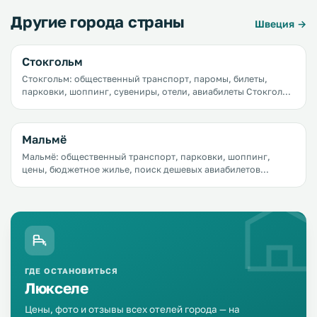
Другие города страны
Швеция →
Стокгольм
Стокгольм: общественный транспорт, паромы, билеты,
парковки, шоппинг, сувениры, отели, авиабилеты Стокгольм
&mdash; город новых тенденций и инноваций. Столица
Швеции постоянно растет и находится в движении.
Мальмё
Мальмё: общественный транспорт, парковки, шоппинг,
цены, бюджетное жилье, поиск дешевых авиабилетов
Мальмё манит путешественников природой и парками,
озерами и пляжами, мягким морским климатом, а самой
лакомой достопримечательностью является, конечно,
Эресуннский мост, соединяющий город с Копенгагеном.
Всего 15 минут на автомобиле и вы в столице Дании гуляете
по набережной, веселитесь в одном из самых больших в
Скандинавии парков развлечений Тиволи или едите
оригинальные блюда из селедки в кафе на пляже.
ГДЕ ОСТАНОВИТЬСЯ
Люкселе
Цены, фото и отзывы всех отелей города — на