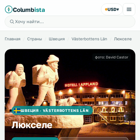
Columb
ista
USD
▾
Главная
Страны
Швеция
Västerbottens Län
Люкселе
фото: David Castor
ШВЕЦИЯ · VÄSTERBOTTENS LÄN
Люкселе