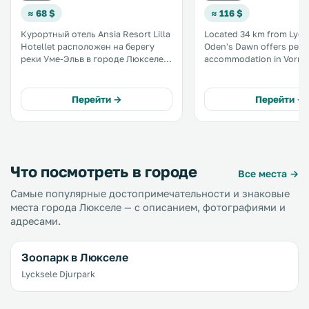
≈ 68 $
≈ 116 $
Курортный отель Ansia Resort Lilla
Located 34 km from Lyck
Hotellet расположен на берегу
Oden's Dawn offers pet-f
реки Уме-Эльв в городе Люкселе,
accommodation in Vorms
недалеко от автомагистрали 365. .
Guests benefit from terr
barbecue. Free private parking is
available on site. The kitchen has an
Перейти →
Перейти →
oven and there is a priva
bathroom. .
Что посмотреть в городе
Все места →
Самые популярные достопримечательности и знаковые
места города Люкселе — с описанием, фотографиями и
адресами.
Зоопарк в Люкселе
Lycksele Djurpark