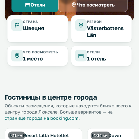
Отели
Что посмотреть
СТРАНА
РЕГИОН
Швеция
Västerbottens
Län
ЧТО ПОСМОТРЕТЬ
ОТЕЛИ
1 место
1 отель
Гостиницы в центре города
Объекты размещения, которые находятся ближе всего к
центру города Люкселе. Больше вариантов — на
странице города на booking.com
.
Ansia Resort Lilla Hotellet
Oden's Dawn
1 км
34 км