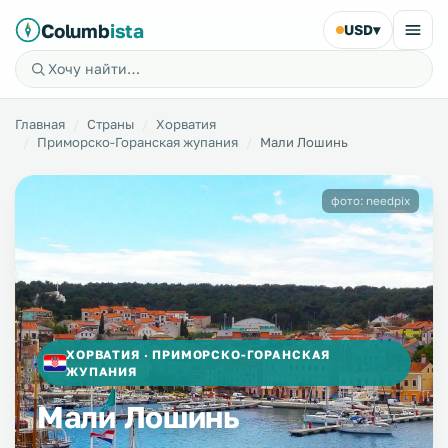
Columb
ista
USD
▾
Главная
Страны
Хорватия
Приморско-Горанская жупания
Мали Лошинь
фото: needpix
ХОРВАТИЯ · ПРИМОРСКО-ГОРАНСКАЯ
ЖУПАНИЯ
Мали Лошинь