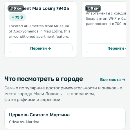
Apartment Mali Losinj 7940a
Blanka
0 км
0 км
Апартаменты с кондиц
≈ 75 $
бесплатным Wi-Fi и бал
расположены в 700 мет
Located 400 metres from Museum
музея Апоксиомен в го
of Apoxyomenos in Mali Lošinj, this
Лошинь. До замка Лоши
air-conditioned apartment features
метров.
free WiFi and a terrace. The unit is
100 metres from Losinj Castle. The
Перейти →
Перейти →
unit fitted with a kitchen with an
oven and fridge.
Что посмотреть в городе
Все места →
Самые популярные достопримечательности и знаковые
места города Мали Лошинь — с описанием,
фотографиями и адресами.
Церковь Святого Мартина
Crkva sv. Martina