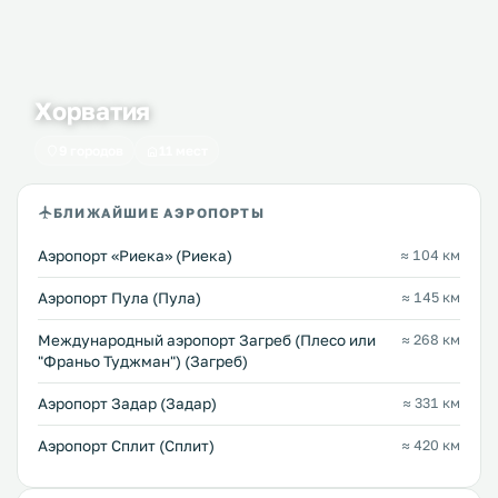
Хорватия
9 городов
11 мест
БЛИЖАЙШИЕ АЭРОПОРТЫ
Аэропорт «Риека» (Риека)
≈ 104 км
Аэропорт Пула (Пула)
≈ 145 км
Международный аэропорт Загреб (Плесо или
≈ 268 км
"Франьо Туджман") (Загреб)
Аэропорт Задар (Задар)
≈ 331 км
Аэропорт Сплит (Сплит)
≈ 420 км