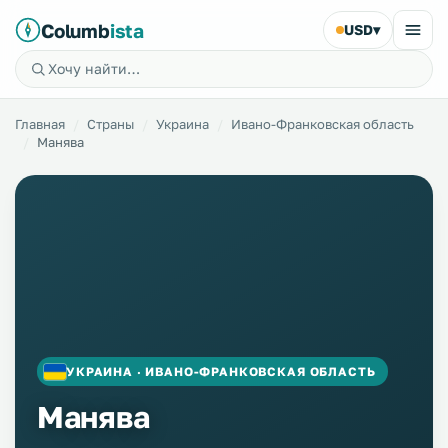
Columb
ista
USD
▾
Главная
Страны
Украина
Ивано-Франковская область
Манява
УКРАИНА · ИВАНО-ФРАНКОВСКАЯ ОБЛАСТЬ
Манява