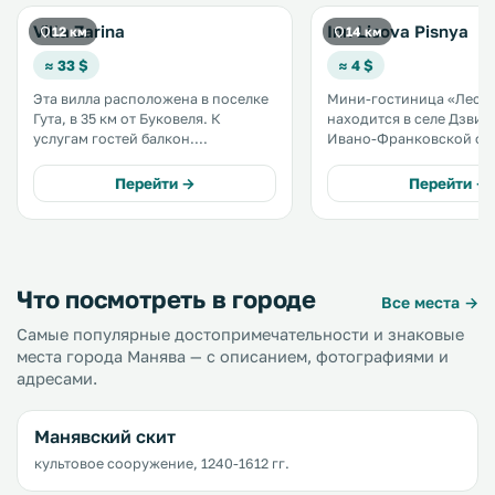
Villa Zarina
Inn Lisova Pisnya
12 км
14 км
≈ 33 $
≈ 4 $
Эта вилла расположена в поселке
Мини-гостиница «Лесна
Гута, в 35 км от Буковеля. К
находится в селе Дзвиня
услугам гостей балкон.
Ивано-Франковской обл
Автомобиль можно бесплатно
км от горнолыжного ку
оставить на частной парковке. В
Буковель. К услугам гостей
Перейти →
Перейти →
числе удобств гостиный уголок и
детская игровая площад
кухня с холодильником. Вилла
ресторан и бесплатная 
оснащена телевизором и DVD-
парковка. .
плеером. .
Что посмотреть в городе
Все места →
Самые популярные достопримечательности и знаковые
места города Манява — с описанием, фотографиями и
адресами.
Манявский скит
культовое сооружение, 1240-1612 гг.