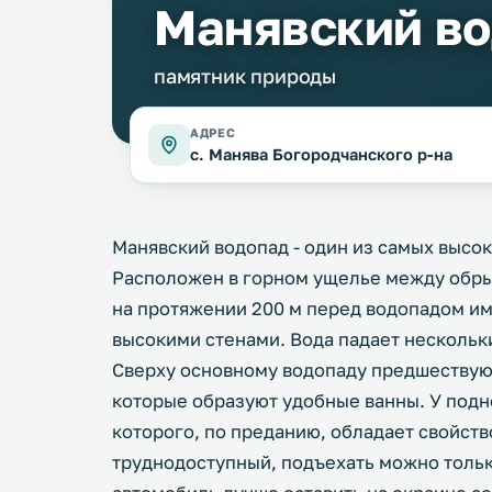
Манявский в
памятник природы
АДРЕС
с. Манява Богородчанского р-на
Манявский водопад - один из самых высок
Расположен в горном ущелье между обрыв
на протяжении 200 м перед водопадом име
высокими стенами. Вода падает нескольк
Сверху основному водопаду предшествуют 
которые образуют удобные ванны. У подн
которого, по преданию, обладает свойст
труднодоступный, подъехать можно толь