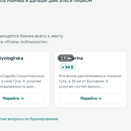
ела Манява и дальше двигаться пешком
ходятся ближе всего к месту
те «Отели поблизости».
yniogirska
Villa Zarina
7 км
≈ 34 $
 «Садиба Синьогирська»
Эта вилла расположена в поселке
ле Гута. К услугам
Гута, в 35 км от Буковеля. К
инадлежности для
услугам гостей балкон.
ерраса. До
Автомобиль можно бесплатно
ого курорта Буковель
оставить на частной парковке. В
Перейти →
Перейти →
числе удобств гостиный уголок и
 предоставляется
кухня с холодильником. Вилла
 Wi-Fi. .
оснащена телевизором и DVD-
плеером. .
тые вопросы по бронированию