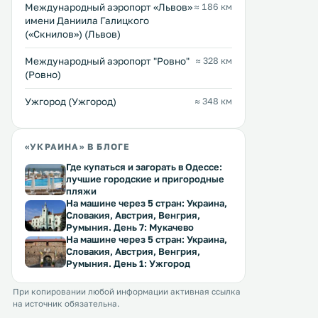
Междунарoдный аэропорт «Львов»
≈ 186 км
имени Даниила Галицкого
(«Скнилов») (Львов)
Междунарoдный аэропорт "Ровно"
≈ 328 км
(Ровно)
Ужгород (Ужгород)
≈ 348 км
«УКРАИНА» В БЛОГЕ
Где купаться и загорать в Одессе:
лучшие городские и пригородные
пляжи
На машине через 5 стран: Украина,
Словакия, Австрия, Венгрия,
Румыния. День 7: Мукачево
На машине через 5 стран: Украина,
Словакия, Австрия, Венгрия,
Румыния. День 1: Ужгород
При копировании любой информации активная ссылка
на источник обязательна.