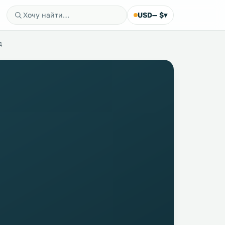
USD
— $
▾
д