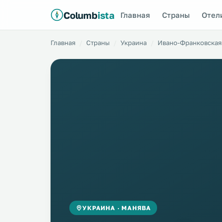
Columb
ista
Главная
Страны
Отел
Главная
Страны
Украина
Ивано-Франковская
УКРАИНА · МАНЯВА