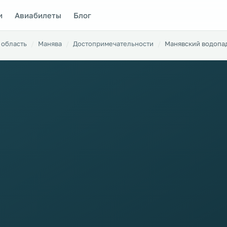
и
Авиабилеты
Блог
 область
Манява
Достопримечательности
Манявский водопа