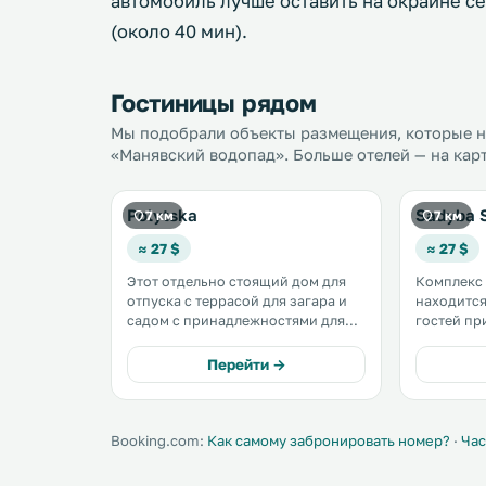
автомобиль лучше оставить на окраине с
(около 40 мин).
Гостиницы рядом
Мы подобрали объекты размещения, которые на
«Манявский водопад». Больше отелей — на кар
Polytska
Sadyba S
7 км
7 км
≈ 27 $
≈ 27 $
Этот отдельно стоящий дом для
Комплекс
отпуска с террасой для загара и
находится в се
садом с принадлежностями для
гостей пр
барбекю находится в поселке Гута.
барбекю и т
До Буковеля — 34 км. Обустроена
горнолыжн
Перейти →
бесплатная частная парковка. .
— 33 км. На всей территории
комплекса
бесплатный
Booking.com:
Как самому забронировать номер?
·
Час