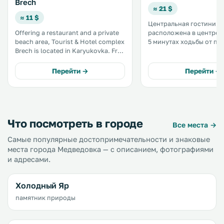
Brech
≈ 21 $
≈ 11 $
Центральная гостиница
Offering a restaurant and a private
расположена в центре К
beach area, Tourist & Hotel complex
5 минутах ходьбы от па
Brech is located in Karyukovka. Free
Щорса. К услугам гостей
WiFi access is available. Each room
бесплатный Wi-Fi и
here will provide you with air
круглосуточная стойка
Перейти →
Перейти →
conditioning and a minibar. There is
регистрации. .
also an electric kettle. .
Что посмотреть в городе
Все места →
Самые популярные достопримечательности и знаковые
места города Медведовка — с описанием, фотографиями
и адресами.
Холодный Яр
памятник природы