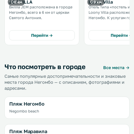
JEM VILLA
Loony Villa
0 км
0 км
Вилла JEM расположена в городе
Отель типа «постель и з
Негомбо, всего в 6 км от церкви
Loony Villa расположен
Святого Антония.
Негомбо. К услугам гос
бассейн, сад, общий ла
номера с бесплатным Wi
Перейти →
Перейти →
Что посмотреть в городе
Все места →
Самые популярные достопримечательности и знаковые
места города Негомбо — с описанием, фотографиями и
адресами.
Пляж Негомбо
Negombo beach
Пляж Маравила