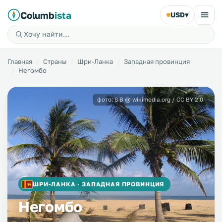
Columb
ista
USD
▾
Главная
Страны
Шри-Ланка
Западная провинция
Негомбо
фото: S B @ wikimedia.org / CC BY 2.0
ШРИ-ЛАНКА · ЗАПАДНАЯ ПРОВИНЦИЯ
Негомбо