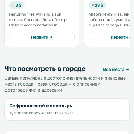
≈ 8 $
≈ 19 $
Featuring free WiFi and a sun
Апартаменты «На Ленина
terrace, Chervona Ruta offers pet-
собственной кухней р
friendly accommodation in
в центре города Рыльск. Гост
Chervonaya Sloboda. Guests can
могут воспользоваться
enjoy the on-site restaurant. Every
бесплатным Wi-Fi. Кухня
Перейти →
Перейти →
room has a flat-screen TV. A terrace
оборудована микровол
or balcony are featured in certain
печью, холодильником,
rooms. .
электрическим чайнико
стиральной машиной. .
Что посмотреть в городе
Все места →
Самые популярные достопримечательности и знаковые
места города Новая Слобода — с описанием,
фотографиями и адресами.
Софроновский монастырь
культовое сооружение, 1630-53 гг.