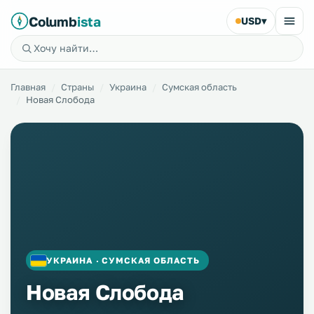
Columb
ista
USD
▾
Главная
Страны
Украина
Сумская область
Новая Слобода
УКРАИНА · СУМСКАЯ ОБЛАСТЬ
Новая Слобода