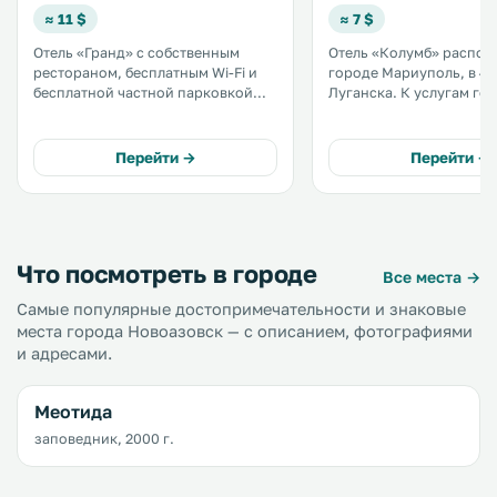
≈ 11 $
≈ 7 $
Отель «Гранд» с собственным
Отель «Колумб» распол
рестораном, бесплатным Wi-Fi и
городе Мариуполь, в 44
бесплатной частной парковкой
Луганска. К услугам гостей
расположен в Мариуполе, в 7 км
бесплатный Wi-Fi и детс
от центра города. .
игровая площадка. В отеле
возможно размещение 
Перейти →
Перейти →
домашними животными. Вс
номера оборудованы
телевизором. .
Что посмотреть в городе
Все места →
Самые популярные достопримечательности и знаковые
места города Новоазовск — с описанием, фотографиями
и адресами.
Меотида
заповедник, 2000 г.