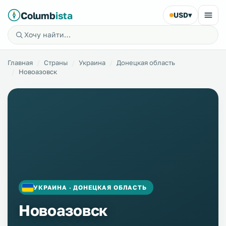
Columb
ista
USD
▾
Главная
Страны
Украина
Донецкая область
Новоазовск
УКРАИНА · ДОНЕЦКАЯ ОБЛАСТЬ
Новоазовск