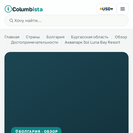
Columb
ista
USD
▾
Главная
Страны
Болгария
Бургасская область
Обзор
Достопримечательности
Аквапарк Sol Luna Bay Resort
БОЛГАРИЯ · ОБЗОР