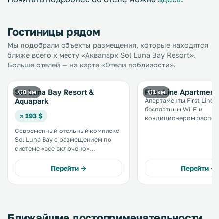
Гостиницы рядом
Мы подобрали объекты размещения, которые находятся
ближе всего к месту «Аквапарк Sol Luna Bay Resort».
Больше отелей — на карте «Отели поблизости».
Sol Luna Bay Resort &
First Line Apartment
0 км
1 км
Aquapark
Апартаменты First Line a
бесплатным Wi-Fi и
≈ 193 $
кондиционером распол
городе Обзор, в 9 км от
Современный отельный комплекс
Иракли. К услугам гостей
Sol Luna Bay с размещением по
ресторан, бар и аквапарк. 
системе «все включено»
апартаментах предоста
находится в городе Обзор рядом с
бесплатная частная парк
пляжем. На территории работает
Перейти →
Перейти →
аквапарк, обустроены крытый и
открытый бассейны и
тренажерный зал. .
Ближайшие достопримечательности