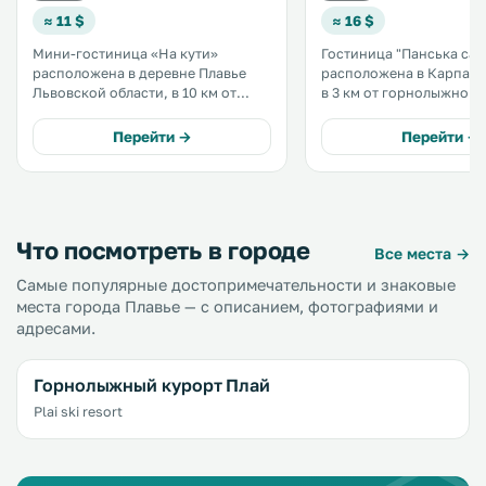
≈ 11 $
≈ 16 $
Мини-гостиница «На кути»
Гостиница "Панська сад
расположена в деревне Плавье
расположена в Карпатс
Львовской области, в 10 км от
в 3 км от горнолыжного
Славского. К услугам гостей
"Плавье" ("Плай"). Стойка
сауна, помещение для хранения
регистрации работает
Перейти →
Перейти →
лыж, бесплатный Wi-Fi и
круглосуточно. На территории
бесплатная частная парковка на
имеется прокат лыжног
территории. .
снаряжения и помещени
хранения. .
Что посмотреть в городе
Все места →
Самые популярные достопримечательности и знаковые
места города Плавье — с описанием, фотографиями и
адресами.
Горнолыжный курорт Плай
Plai ski resort