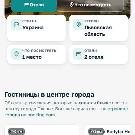
Отели
Что посмотреть
СТРАНА
РЕГИОН
Украина
Львовская
область
ЧТО ПОСМОТРЕТЬ
ОТЕЛИ
1 место
2 отеля
Гостиницы в центре города
Объекты размещения, которые находятся ближе всего к
центру города Плавье. Больше вариантов — на
странице
города на booking.com
.
Na kuti
Panska Sadyba Hote
0 км
1 км