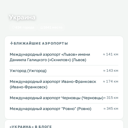
Украина
434 города
1641 место
БЛИЖАЙШИЕ АЭРОПОРТЫ
Междунарoдный аэропорт «Львов» имени
≈ 141 км
Даниила Галицкого («Скнилов») (Львов)
Ужгород (Ужгород)
≈ 143 км
Международный аэропорт Ивано-Франковск
≈ 174 км
(Ивано-Франковск)
Международный аэропорт Черновцы (Черновцы)
≈ 315 км
Междунарoдный аэропорт "Ровно" (Ровно)
≈ 345 км
«УКРАИНА» В БЛОГЕ