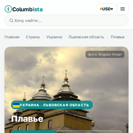
Columb
ista
USD
▾
Главная
Страны
Украина
Львовская область
Плавье
фото: Bogdan Kosar
УКРАИНА · ЛЬВОВСКАЯ ОБЛАСТЬ
Плавье