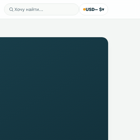
USD
— $
▾