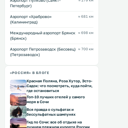
Аэропорт Пулково (Санкт-
≈ 279 км
Петербург)
Аэропорт «Храброво»
≈ 681 км
(Калининград)
Международный аэропорт Брянск
≈ 698 км
(Брянск)
Аэропорт Петрозаводск (Бесовец)
≈ 700 км
(Петрозаводск)
«РОССИЯ» В БЛОГЕ
Красная Поляна, Роза Хутор, Эсто-
Садок: что посмотреть, куда пойти,
где остановиться
Топ-10 лучших отелей у самого
моря в Сочи
Вся правда о сульфатах и
бессульфатных шампунях
Гид по Сочи: все об отдыхе на
лучшем пляжном курорте России