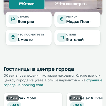
Отели
Что посмотреть
СТРАНА
РЕГИОН
Венгрия
Медье Пешт
ЧТО ПОСМОТРЕТЬ
ОТЕЛИ
1 место
5 отелей
Гостиницы в центре города
Объекты размещения, которые находятся ближе всего к
центру города Рацкеве. Больше вариантов — на
странице
города на booking.com
.
Oázis Park Motel
Duna Relax & Event 
1 км
1 км
≈ 46 $
≈ 50 $