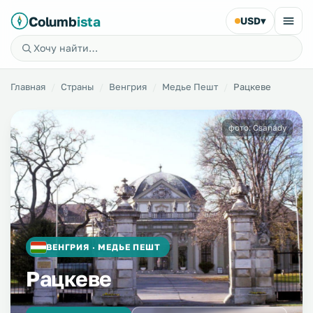
Columb
ista
USD
▾
Главная
Страны
Венгрия
Медье Пешт
Рацкеве
фото: Csanády
ВЕНГРИЯ · МЕДЬЕ ПЕШТ
Рацкеве