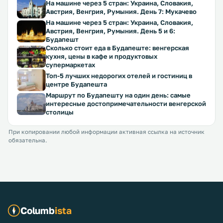
На машине через 5 стран: Украина, Словакия,
Австрия, Венгрия, Румыния. День 7: Мукачево
На машине через 5 стран: Украина, Словакия,
Австрия, Венгрия, Румыния. День 5 и 6:
Будапешт
Сколько стоит еда в Будапеште: венгерская
кухня, цены в кафе и продуктовых
супермаркетах
Топ-5 лучших недорогих отелей и гостиниц в
центре Будапешта
Маршрут по Будапешту на один день: самые
интересные достопримечательности венгерской
столицы
При копировании любой информации активная ссылка на источник
обязательна.
Columb
ista