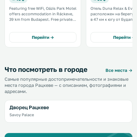
Featuring free WiFi, Oázis Park Motel
Отель Duna Relax & Even
offers accommodation in Ráckeve,
расположен на берегу р
39 km from Budapest. Free private
в 47 км к югу от Будапеш
parking is available on site. There is
городе Рацкеве. Гостям
a shared lounge at the property.
предоставляются
You can play table tennis at the
высококачественные ве
Перейти →
Перейти →
motel. .
услуги. Из окон большинства
номеров и люксов откр
красивый вид на реку Ду
Что посмотреть в городе
Все места →
Самые популярные достопримечательности и знаковые
места города Рацкеве — с описанием, фотографиями и
адресами.
Дворец Рацкеве
Savoy Palace