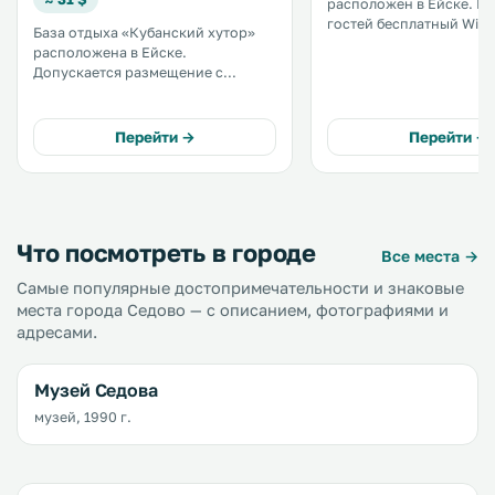
расположен в Ейске. К услугам
гостей бесплатный Wi-Fi
База отдыха « Кубанский хутор»
территории и бесплатна
расположена в Ейске.
парковка. В каждом номере
Допускается размещение с
установлен телевизор с
домашними животными . К услугам
экраном и кабельными к
гостей бесплатныйWi-Fi , сезонный
открытый бассейн,
Перейти →
Перейти →
принадлежности для барбекю и
ресторан. .
Что посмотреть в городе
Все места →
Самые популярные достопримечательности и знаковые
места города Седово — с описанием, фотографиями и
адресами.
Музей Седова
музей, 1990 г.