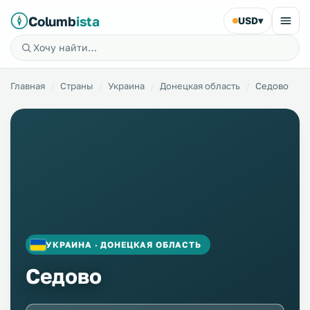
Columb
ista
USD
▾
Главная
Страны
Украина
Донецкая область
Седово
УКРАИНА · ДОНЕЦКАЯ ОБЛАСТЬ
Седово