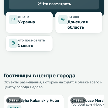
Что посмотреть
СТРАНА
РЕГИОН
Украина
Донецкая
область
ЧТО ПОСМОТРЕТЬ
1 место
Гостиницы в центре города
Объекты размещения, которые находятся ближе всего к
центру города Седово.
Baza otdyha Kubanskiy Hutor
Guest House Morsko
43 км
43 км
Гостевой дом «Морской
≈ 31 $