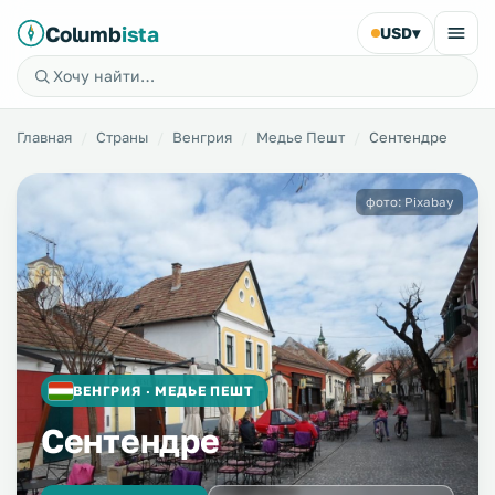
Columb
ista
USD
▾
Главная
Страны
Венгрия
Медье Пешт
Сентендре
фото: Pixabay
ВЕНГРИЯ · МЕДЬЕ ПЕШТ
Сентендре