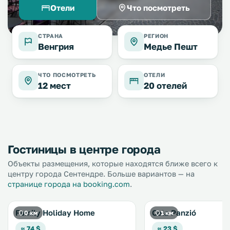
Отели
Что посмотреть
СТРАНА
РЕГИОН
Венгрия
Медье Пешт
ЧТО ПОСМОТРЕТЬ
ОТЕЛИ
12 мест
20 отелей
Гостиницы в центре города
Объекты размещения, которые находятся ближе всего к
центру города Сентендре. Больше вариантов — на
странице города на booking.com
.
Family Holiday Home
Cola Panzió
0 км
1 км
≈ 74 $
≈ 23 $