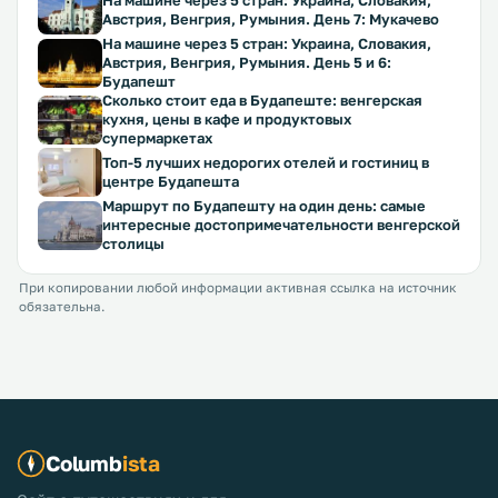
На машине через 5 стран: Украина, Словакия,
Австрия, Венгрия, Румыния. День 7: Мукачево
На машине через 5 стран: Украина, Словакия,
Австрия, Венгрия, Румыния. День 5 и 6:
Будапешт
Сколько стоит еда в Будапеште: венгерская
кухня, цены в кафе и продуктовых
супермаркетах
Топ-5 лучших недорогих отелей и гостиниц в
центре Будапешта
Маршрут по Будапешту на один день: самые
интересные достопримечательности венгерской
столицы
При копировании любой информации активная ссылка на источник
обязательна.
Columb
ista