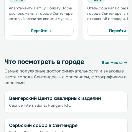
Апартаменты Family Holiday Home
Отель Cola Panzió расп
расположены в городе Сентендре,
городе Сентендре, в 80
который славится своими музеями
от главной площади. К услугам
и колониями художников. Эти
гостей круглосуточная 
просторные апартаменты
регистрации, сад и бес
Перейти →
Перейти →
находятся рядом с Дунайским
WiFi, а также бесплатна
велосипедным маршрутом. .
парковка на территории
Что посмотреть в городе
Все места →
Самые популярные достопримечательности и знаковые
места города Сентендре — с описанием, фотографиями и
адресами.
Венгерский Центр ювелирных изделий
Caprice International Hungary Kft.
Сербский собор в Сентендре