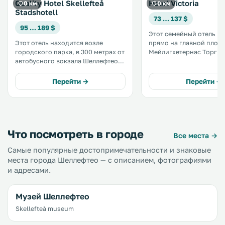
Quality Hotel Skellefteå
Hotel Victoria
0 км
0 км
Stadshotell
73 … 137 $
95 … 189 $
Этот семейный отель н
Этот отель находится возле
прямо на главной площ
городского парка, в 300 метрах от
Мейлигхетернас Торг, в
автобусного вокзала Шеллефтео.
Шеллефтео. К услугам гостей
К услугам гостей бесплатная
бесплатный Wi-Fi и номе
гидромассажная ванна и сауна, а
кабельным телевидением.
Перейти →
Перейти →
также бесплатный WiFi. Во всех
автовокзала Шеллефтео 
номерах установлен ЖК-
минуты ходьбы. .
телевизор с кабельными
каналами. .
Что посмотреть в городе
Все места →
Самые популярные достопримечательности и знаковые
места города Шеллефтео — с описанием, фотографиями
и адресами.
Музей Шеллефтео
Skellefteå museum