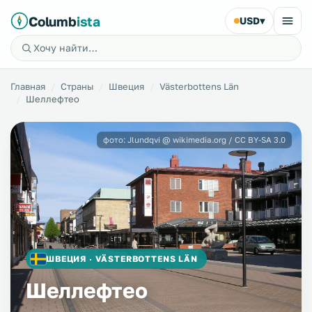
Columb
ista
USD
▾
Главная
Страны
Швеция
Västerbottens Län
Шеллефтео
фото: Jlundqvi @ wikimedia.org / CC BY-SA 3.0
ШВЕЦИЯ · VÄSTERBOTTENS LÄN
Шеллефтео