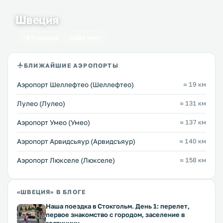
Швеция
47 городов
386 мест
БЛИЖАЙШИЕ АЭРОПОРТЫ
Аэропорт Шеллефтео (Шеллефтео)
≈ 19 км
Лулео (Лулео)
≈ 131 км
Аэропорт Умео (Умео)
≈ 137 км
Аэропорт Арвидсьяур (Арвидсъяур)
≈ 140 км
Аэропорт Люкселе (Люкселе)
≈ 158 км
«ШВЕЦИЯ» В БЛОГЕ
Наша поездка в Стокгольм. День 1: перелет,
первое знакомство с городом, заселение в