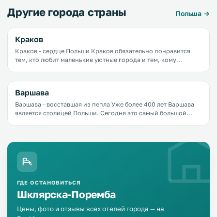
Другие города страны
Польша →
Краков
Краков - сердце Польши Краков обязательно понравится
тем, кто любит маленькие уютные города и тем, кому
нравятся большие города
с&nbsp;развитой&nbsp;инфраструктурой. Этот город
одинаково хорош и зимой, и летом, и осенью, и весной.
Варшава
Варшава - восставшая из пепла Уже более 400 лет Варшава
является столицей Польши. Сегодня это самый большой
город страны, а также крупнейший политический,
культурный, экономический центр.
ГДЕ ОСТАНОВИТЬСЯ
Шклярска-Поремба
Цены, фото и отзывы всех отелей города — на