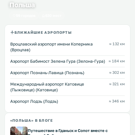
Польша
59 городов
630 мест
БЛИЖАЙШИЕ АЭРОПОРТЫ
Вроцлавский аэропорт имени Коперника
≈ 132 км
(Вроцлав)
Аэропорт Бабимост Зелена Гура (Зелона-Гура)
≈ 184 км
Аэропорт Познань-Лавица (Познань)
≈ 302 км
Международный аэропорт Катовице
≈ 321 км
(Пыжовице) (Катовице)
Аэропорт Лодзь (Лодзь)
≈ 346 км
«ПОЛЬША» В БЛОГЕ
Путешествие в Гданьск и Сопот вместе с