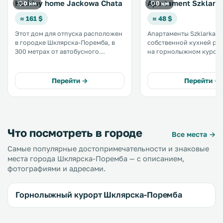
Holiday home Jackowa Chata
Apartament Szklark
0 км
0 км
≈ 161 $
≈ 48 $
Этот дом для отпуска расположен
Апартаменты Szklarka6 
в городке Шклярска-Поремба, в
собственной кухней р
300 метрах от автобусного
на горнолыжном курор
вокзала. К услугам гостей
Шклярска Поремба. К услугам
терраса, бесплатная частная
гостей бесплатный WiFi 
парковка и бесплатный Wi-Fi. В
бесплатная парковка. В
Перейти →
Перейти →
числе удобств — кухня с
распоряжении гостей
посудомоечной машиной и
апартаментов гостиная 
собственная ванная комната. .
телевизором с плоским
DVD-плеером. .
Что посмотреть в городе
Все места →
Самые популярные достопримечательности и знаковые
места города Шклярска-Поремба — с описанием,
фотографиями и адресами.
Горнолыжный курорт Шклярска-Поремба