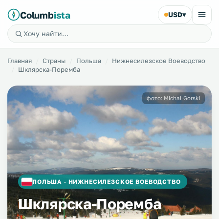
Columb
ista
USD
▾
Главная
Страны
Польша
Нижнесилезское Воеводство
Шклярска-Поремба
фото: Michal Gorski
ПОЛЬША · НИЖНЕСИЛЕЗСКОЕ ВОЕВОДСТВО
Шклярска-Поремба