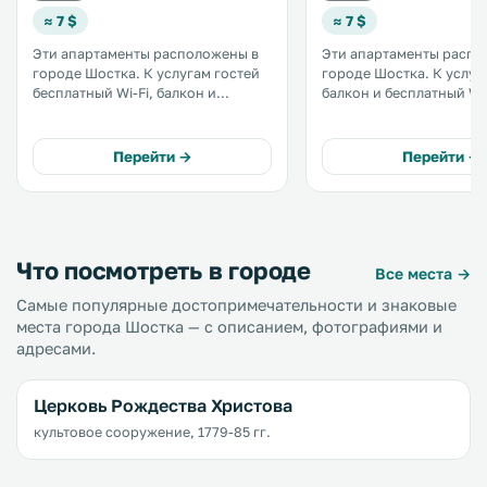
≈ 7 $
≈ 7 $
Эти апартаменты расположены в
Эти апартаменты распо
городе Шостка. К услугам гостей
городе Шостка. К услугам гостей
бесплатный Wi-Fi, балкон и
балкон и бесплатный Wi-
частная парковка на территории.
территории. Кухня оснащена
Кухня оснащена духовкой и
духовкой и холодильни
холодильником. Гостям
Гостям этих апартамент
Перейти →
Перейти →
апартаментов «На Горького, 7А»
собственной кухней
предоставляются полотенца и
предоставляются полот
постельное белье. .
постельное белье. .
Что посмотреть в городе
Все места →
Самые популярные достопримечательности и знаковые
места города Шостка — с описанием, фотографиями и
адресами.
Церковь Рождества Христова
культовое сооружение, 1779-85 гг.