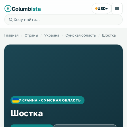
Columb
ista
USD
▾
Главная
Страны
Украина
Сумская область
Шостка
УКРАИНА · СУМСКАЯ ОБЛАСТЬ
Шостка