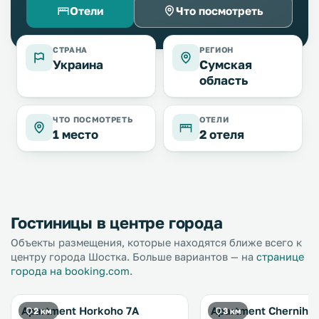
Отели
Что посмотреть
СТРАНА
РЕГИОН
Украина
Сумская
область
ЧТО ПОСМОТРЕТЬ
ОТЕЛИ
1 место
2 отеля
Гостиницы в центре города
Объекты размещения, которые находятся ближе всего к
центру города Шостка. Больше вариантов — на
странице
города на booking.com
.
Apartment Horkoho 7A
Apartment Chernihiv
2 км
3 км