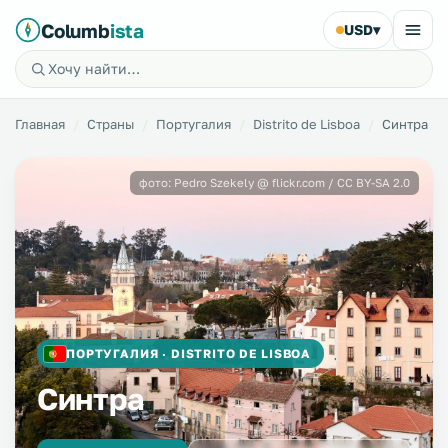
Columb
ista
USD
▾
Главная
Страны
Португалия
Distrito de Lisboa
Синтра
фото: Pedro Szekely @ flickr.com / CC BY-SA 2.0
ПОРТУГАЛИЯ · DISTRITO DE LISBOA
Синтра