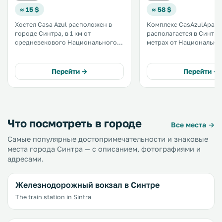
≈ 15 $
≈ 58 $
Хостел Casa Azul расположен в
Комплекс CasAzulApart
городе Синтра, в 1 км от
располагается в Синтре
средневекового Национального
метрах от Национально
дворца и в 1,1 км от дворцово-
Синтры и в 1 км от комп
паркового комплекса Кинта-да-
Кинта да Регалейра. В
Регалейра. В распоряжении
распоряжении гостей к
Перейти →
Перейти →
гостей всех номеров общая
укомплектованная
ванная комната с душем. .
посудомоечной машино
собственная ванная ком
Что посмотреть в городе
Все места →
Самые популярные достопримечательности и знаковые
места города Синтра — с описанием, фотографиями и
адресами.
Железнодорожный вокзал в Синтре
The train station in Sintra