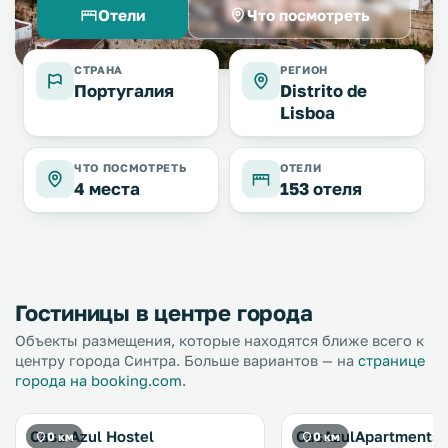
Отели
Что посмотреть
СТРАНА
РЕГИОН
Португалия
Distrito de
Lisboa
ЧТО ПОСМОТРЕТЬ
ОТЕЛИ
4 места
153 отеля
Гостиницы в центре города
Объекты размещения, которые находятся ближе всего к
центру города Синтра. Больше вариантов — на
странице
города на booking.com
.
Casa Azul Hostel
CasAzulApartments
0 км
0 км