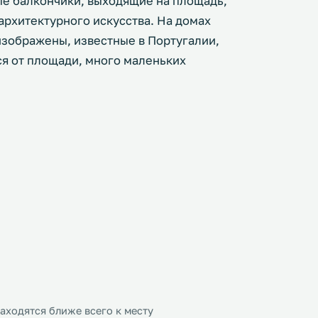
ые балкончики, выходящие на площадь,
рхитектурного искусства. На домах
изображены, известные в Португалии,
я от площади, много маленьких
ходятся ближе всего к месту