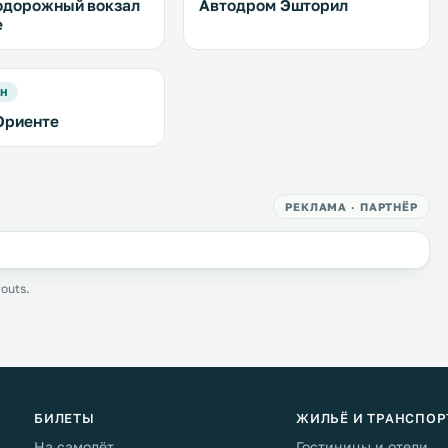
дорожный вокзал
Автодром Эшторил
е
ОН
Ориенте
РЕКЛАМА · ПАРТНЁР
outs.
БИЛЕТЫ
ЖИЛЬЁ И ТРАНСПОР
На самолёт
Гостиницы и отели