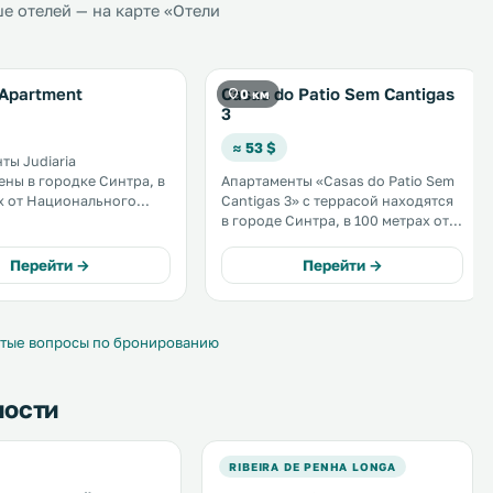
 отелей — на карте «Отели
 Apartment
Casas do Patio Sem Cantigas
0 км
3
≈ 53 $
ты Judiaria
ны в городке Синтра, в
Апартаменты «Casas do Patio Sem
х от Национального
Cantigas 3» с террасой находятся
в городе Синтра, в 100 метрах от
 Wi-Fi во всех
Национального дворца Синтры.
х; из окон открывается
На всей территории можно
Перейти →
Перейти →
од. .
воспользоваться бесплатным Wi-
Fi. В числе удобств гостиная зона
и кухня. .
тые вопросы по бронированию
ности
RIBEIRA DE PENHA LONGA