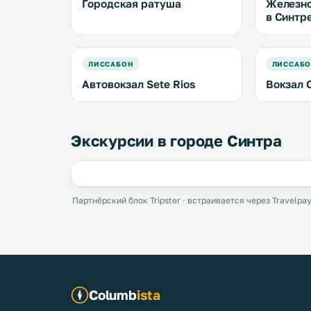
Городская ратуша
Железно
в Синтр
ЛИССАБОН
ЛИССАБ
Автовокзал Sete Rios
Вокзал 
Экскурсии в городе Синтра
Партнёрский блок Tripster · встраивается через Travelpay
Columb
ista