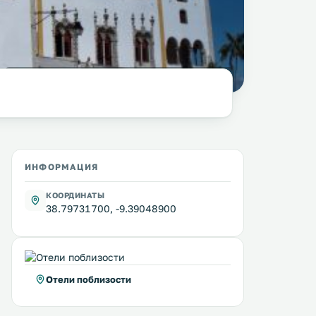
фото:
Aleksandr Zykov @ wikimedia.org / CC BY-SA 2.0
ИНФОРМАЦИЯ
КООРДИНАТЫ
38.79731700, -9.39048900
Отели поблизости