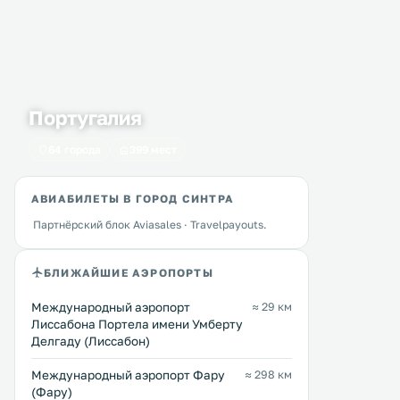
Португалия
64 города
399 мест
АВИАБИЛЕТЫ В ГОРОД СИНТРА
Партнёрский блок Aviasales · Travelpayouts.
БЛИЖАЙШИЕ АЭРОПОРТЫ
Международный аэропорт
≈ 29 км
Лиссабона Портела имени Умберту
Делгаду (Лиссабон)
Международный аэропорт Фару
≈ 298 км
(Фару)