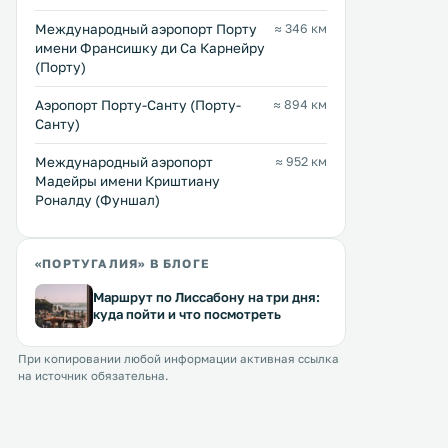
Международный аэропорт Порту
≈ 346 км
имени Франсишку ди Са Карнейру
(Порту)
Tivoli Sintra
Casa da Pendoa
0 км
0 км
Аэропорт Порту-Санту (Порту-
≈ 894 км
76 … 334 $
41 … 173 $
Санту)
В отеле Tivoli, расположенном в
Элегантно оформленные
Международный аэропорт
≈ 952 км
самом сердце Синтры - города,
апартаменты Casa da Pen
Мадейры имени Криштиану
входящего в список всемирного
живописным видом на го
Роналду (Фуншал)
наследия ЮНЕСКО, вы можете
Синтра и Замок мавров н
остановиться в роскошных
в охраняемом ЮНЕСКО ц
номерах, со спокойной
города Синтры. Предоставляется
Перейти →
Перейти →
обстановкой и панорамными
бесплатный Wi-Fi. .
«ПОРТУГАЛИЯ» В БЛОГЕ
видами на потрясающий пейзаж. .
Маршрут по Лиссабону на три дня:
куда пойти и что посмотреть
При копировании любой информации активная ссылка
на источник обязательна.