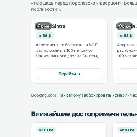
«Площадь перед Королевским дворцом». Больше
поблизости».
Casa d Sintra
Judiaria
0 км
0 км
≈ 86 $
≈ 81 $
Апартаменты с бесплатным Wi-Fi
Апартамен
расположены в 100 метрах от
расположе
Национального дворца Синтры, в
100 метра
центре города Синтра и
дворца. К услугам гостей
дворцово-паркового комплекса
бесплатный
Кинта да Регалейра. В
помещения
Перейти →
распоряжении гостей обеденная
вид на гор
зона и кухня. .
Booking.com:
Как самому забронировать номер?
·
Час
Ближайшие достопримечатель
СИНТРА
СИНТРА