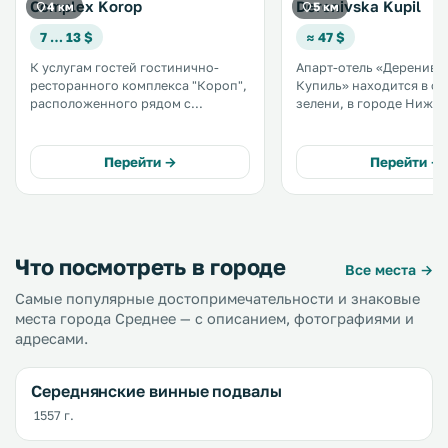
Complex Korop
Derenivska Kupil
4 км
5 км
7 … 13 $
≈ 47 $
К услугам гостей гостинично-
Апарт-отель «Деренивс
ресторанного комплекса "Короп",
Купиль» находится в о
расположенного рядом с
зелени, в городе Нижн
Дубровкой на автотрассе М06
Солотвино. К услугам гостей спа-
(Киев-Чоп), бесплатная парковка,
центр с сауной и хамма
бесплатный Wi-Fi и
крытый и открытый бас
Перейти →
Перейти →
круглосуточная стойка
массажные процедуры. На
регистрации. .
территории обустроена
бесплатная частная парк
Что посмотреть в городе
Все места →
Самые популярные достопримечательности и знаковые
места города Среднее — с описанием, фотографиями и
адресами.
Середнянские винные подвалы
1557 г.