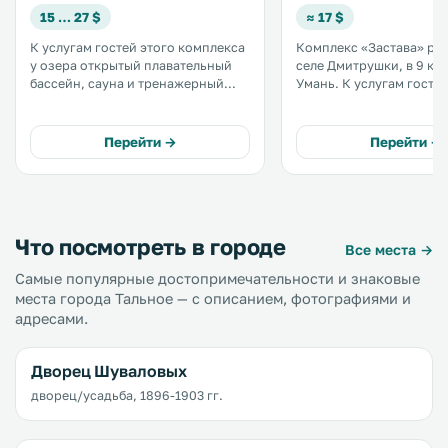
15 … 27 $
≈ 17 $
К услугам гостей этого комплекса
Комплекс «Застава» ра
у озера открытый плавательный
селе Дмитрушки, в 9 км
бассейн, сауна и тренажерный
Умань. К услугам гостей
зал. Окруженный лесом комплекс
бесплатный Wi-Fi, детск
«Вита Парк Аквадар» расположен
площадка, терраса, бар
рядом с частным пляжем на
бесплатная частная пар
Перейти →
Перейти →
окраине города Маньковка. .
территории. .
Что посмотреть в городе
Все места →
Самые популярные достопримечательности и знаковые
места города Тальное — с описанием, фотографиями и
адресами.
Дворец Шуваловых
дворец/усадьба, 1896-1903 гг.