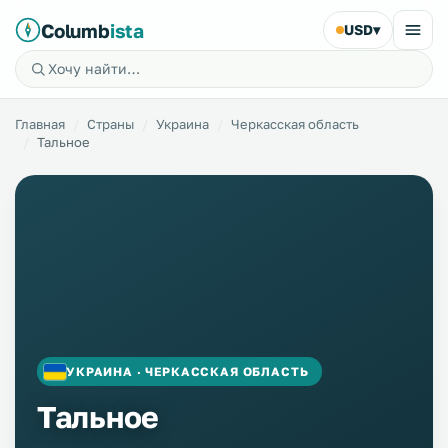
Columb
ista
USD
▾
Главная
Страны
Украина
Черкасская область
Тальное
УКРАИНА · ЧЕРКАССКАЯ ОБЛАСТЬ
Тальное