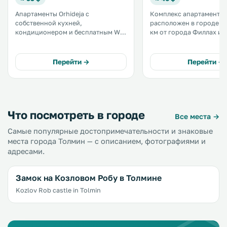
Апартаменты Orhideja с
Комплекс апартаментов
собственной кухней,
расположен в городе То
кондиционером и бесплатным Wi-
км от города Филлах и в
Fi находятся в центре города
города Блед. В распоряжении
Толмин. В числе удобств всех
гостей ресторан и бесп
апартаментов — телевизор и
частная парковка на те
Перейти →
Перейти →
ванная комната с ванной или
В числе других удобств
душем. В распоряжении гостей
бесплатный Wi-Fi. .
некоторых апартаментов кухня. .
Что посмотреть в городе
Все места →
Самые популярные достопримечательности и знаковые
места города Толмин — с описанием, фотографиями и
адресами.
Замок на Козловом Робу в Толмине
Kozlov Rob castle in Tolmin