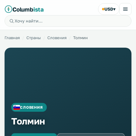
Columb
ista
USD
▾
Главная
Страны
Словения
Толмин
СЛОВЕНИЯ
Толмин