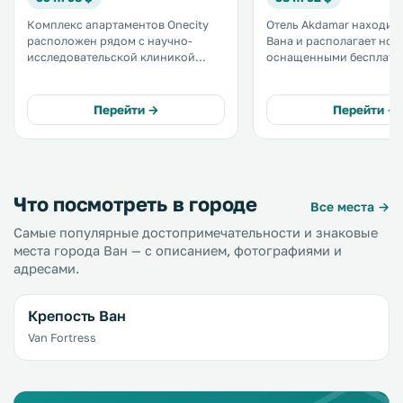
Комплекс апартаментов Onecity
Отель Akdamar находитс
расположен рядом с научно-
Вана и располагает ном
исследовательской клиникой
оснащенными бесплатны
Yüzüncü Yil. К услугам гостей
телевизором с плоским
просторные апартаменты с
Помимо этого предоста
кондиционером, кабельным
услуги парикмахера,
Перейти →
Перейти →
телевидением и мини-кухней.
экскурсионного бюро и
круглосуточной стойки
регистрации.
Что посмотреть в городе
Все места →
Самые популярные достопримечательности и знаковые
места города Ван — с описанием, фотографиями и
адресами.
Крепость Ван
Van Fortress