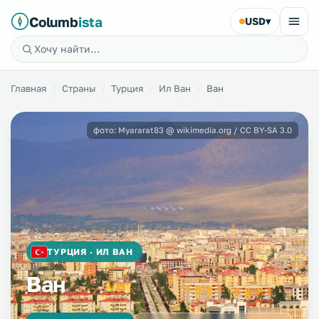
Columb
ista
USD
▾
Главная
Страны
Турция
Ил Ван
Ван
фото: Myararat83 @ wikimedia.org / CC BY-SA 3.0
ТУРЦИЯ · ИЛ ВАН
Ван