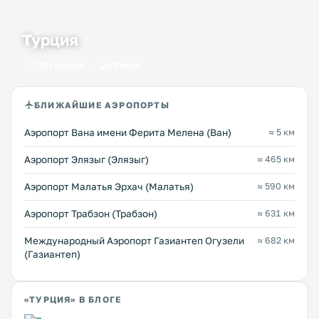
Турция
25 городов
49 мест
БЛИЖАЙШИЕ АЭРОПОРТЫ
Аэропорт Вана имени Ферита Мелена (Ван)
≈ 5 км
Аэропорт Элязыг (Элязыг)
≈ 465 км
Аэропорт Малатья Эрхач (Малатья)
≈ 590 км
Аэропорт Трабзон (Трабзон)
≈ 631 км
Международный Аэропорт Газиантеп Огузели
≈ 682 км
(Газиантеп)
«ТУРЦИЯ» В БЛОГЕ