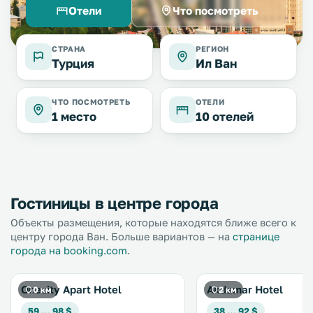
Отели
Что посмотреть
СТРАНА
РЕГИОН
Турция
Ил Ван
ЧТО ПОСМОТРЕТЬ
ОТЕЛИ
1 место
10 отелей
Гостиницы в центре города
Объекты размещения, которые находятся ближе всего к
центру города Ван. Больше вариантов — на
странице
города на booking.com
.
Onecity Apart Hotel
Akdamar Hotel
0 км
2 км
59 … 98 $
38 … 92 $