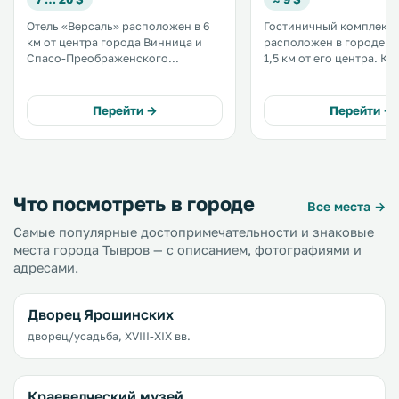
Отель «Версаль» расположен в 6
Гостиничный комплекс 
км от центра города Винница и
расположен в городе В
Спасо-Преображенского
1,5 км от его центра. К услугам
Кафедрального собора. .
гостей ресторан. Места на
парковке и Wi-Fi предо
бесплатно. Все номера оформлены
Перейти →
Перейти →
в классическом стиле. .
Что посмотреть в городе
Все места →
Самые популярные достопримечательности и знаковые
места города Тывров — с описанием, фотографиями и
адресами.
Дворец Ярошинских
дворец/усадьба, XVIII-XIX вв.
Краеведческий музей