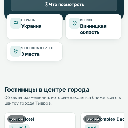
Что посмотреть
СТРАНА
РЕГИОН
Украина
Винницкая
область
ЧТО ПОСМОТРЕТЬ
3 места
Гостиницы в центре города
Объекты размещения, которые находятся ближе всего к
центру города Тывров.
Versal Hotel
Hotel Complex Dach
20 км
23 км
7 … 20 $
≈ 9 $