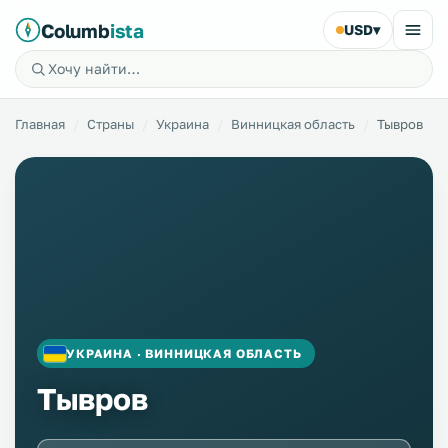
Columb
ista
USD
▾
Главная
Страны
Украина
Винницкая область
Тывров
УКРАИНА · ВИННИЦКАЯ ОБЛАСТЬ
Тывров