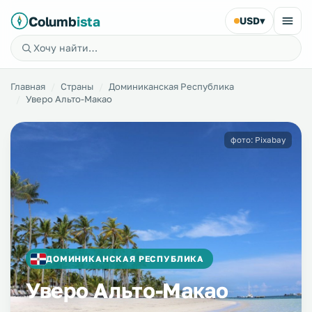
Columb
ista
USD
▾
Главная
Страны
Доминиканская Республика
Уверо Альто-Макао
фото: Pixabay
ДОМИНИКАНСКАЯ РЕСПУБЛИКА
Уверо Альто-Макао