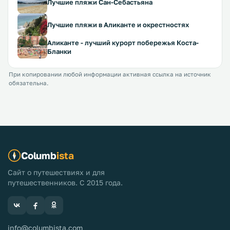
Лучшие пляжи Сан-Себастьяна
Лучшие пляжи в Аликанте и окрестностях
Аликанте - лучший курорт побережья Коста-
Бланки
При копировании любой информации активная ссылка на источник
обязательна.
Columb
ista
Сайт о путешествиях и для
путешественников. С 2015 года.
info@columbista.com