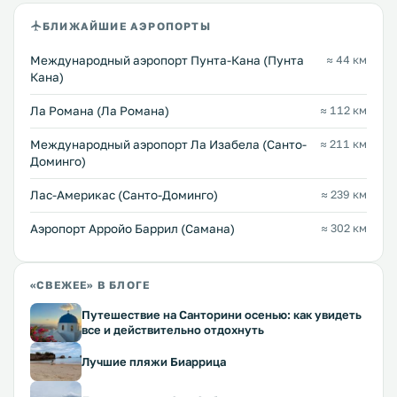
БЛИЖАЙШИЕ АЭРОПОРТЫ
Международный аэропорт Пунта-Кана (Пунта
≈ 44 км
Кана)
Ла Романа (Ла Романа)
≈ 112 км
Международный аэропорт Ла Изабела (Санто-
≈ 211 км
Доминго)
Лас-Америкас (Санто-Доминго)
≈ 239 км
Аэропорт Арройо Баррил (Самана)
≈ 302 км
«СВЕЖЕЕ» В БЛОГЕ
Путешествие на Санторини осенью: как увидеть
все и действительно отдохнуть
Лучшие пляжи Биаррица