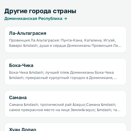
Другие города страны
Доминиканская Республика →
Ла-Альтаграсия
Провинция Ла Альтаграсия: Пунта-Кана, Каталина, Игуэй,
Баваро &mdash; душа и сердце Доминиканы Провинция Ла
Альтаграсия &mdash; не только прекрасные курортные
города, такие как Ла Романа,&nbsp;Баваро, Пунта-Кана,
Каталина, но и исторический центр страны. Провинция
Бока-Чика
названа в честь иконы Богородицы, привезенной сюда еще
в 18 веке.
Бока-Чика &mdash; лучший пляж Доминиканы Бока-Чика
&mdash; прекрасный курортный городок в Доминикане,
расположенный в 30 км от Санто-Доминго и в 130 км от
Пунта-Каны. Изначально он был рыбацкой деревней, но
потом&nbsp;роскошные пляжи Бока-Чики&nbsp;стали
Самана
пользоваться все большей и большей популярностью и
сегодня Бока-Чика &mdash; один из самых известных
Самана &mdash; тропический рай &laquo;Самана &mdash;
карибских курортов.
самое прекрасное место на лице Земли&raquo; &mdash; так
отозвался о Самане Христофор Колумб. И с тех пор в
привлекательности Саманы ничего не изменилось.
Хуан Долио