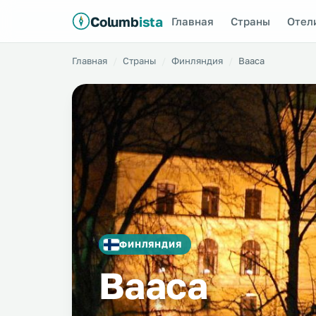
Columb
ista
Главная
Страны
Отел
Главная
Страны
Финляндия
Вааса
ФИНЛЯНДИЯ
Вааса