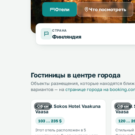
Отели
Что посмотреть
СТРАНА
Финляндия
Гостиницы в центре города
Объекты размещения, которые находятся ближе
вариантов — на
странице города на booking.co
Original Sokos Hotel Vaakuna
Original
0 км
0 км
Vaasa
Vaasa
103 … 235 $
120 … 2
Этот отель расположен в 5
Стильный 