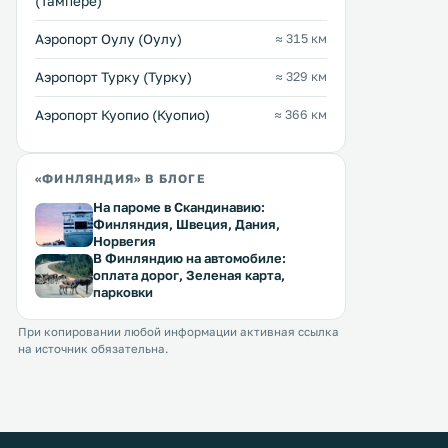
(Тампере)
Аэропорт Оулу (Оулу)
≈ 315 км
Аэропорт Турку (Турку)
≈ 329 км
Аэропорт Куопио (Куопио)
≈ 366 км
«ФИНЛЯНДИЯ» В БЛОГЕ
На пароме в Скандинавию:
Финляндия, Швеция, Дания,
Норвегия
В Финляндию на автомобиле:
оплата дорог, Зеленая карта,
парковки
При копировании любой информации активная ссылка
на источник обязательна.