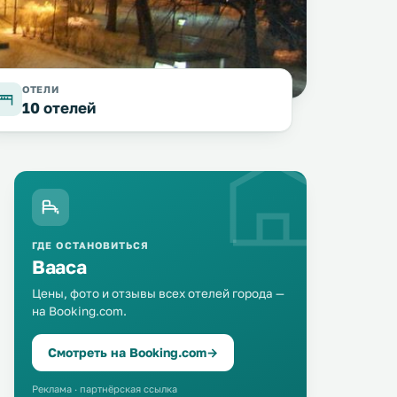
ОТЕЛИ
10 отелей
ГДЕ ОСТАНОВИТЬСЯ
Вааса
Цены, фото и отзывы всех отелей города —
Omena Hotel Vaasa
на Booking.com.
DP Apartments Vaasa
0 км
0 км
60 … 81 $
≈ 110 $
Смотреть на Booking.com
→
Этот отель в строгом стиле
Апартаменты DP Vaasa
находится прямо напротив
расположены в городе Ва
Реклама · партнёрская ссылка