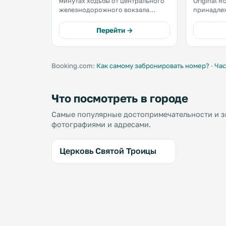
минутах ходьбы от центрального
Original R
железнодорожного вокзала
принадле
города Вааса. К услугам гостей
Hotels, р
бесплатная вечерняя сауна и
железнод
Перейти →
бесплатный фитнес-центр,
города Ва
который открывается ежедневно в
ходьбы от
5:00. .
залива. .
Booking.com:
Как самому забронировать номер?
·
Час
Что посмотреть в городе
Самые популярные достопримечательности и зн
фотографиями и адресами.
Церковь Святой Троицы