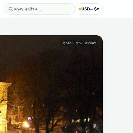
USD
— $
▾
фото: Frank Seiplax