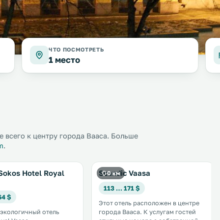
ЧТО ПОСМОТРЕТЬ
1 место
 всего к центру города Вааса. Больше
m
.
 Sokos Hotel Royal
Scandic Vaasa
0 км
113 … 171 $
64 $
Этот отель расположен в центре
экологичный отель
города Вааса. К услугам гостей