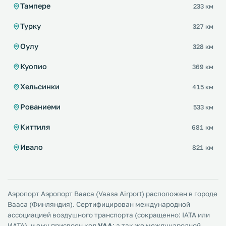
Тампере
233 км
Турку
327 км
Оулу
328 км
Куопио
369 км
Хельсинки
415 км
Рованиеми
533 км
Киттиля
681 км
Ивало
821 км
Аэропорт Аэропорт Вааса (Vaasa Airport) расположен в городе
Вааса (Финляндия). Сертифицирован международной
ассоциацией воздушного транспорта (сокращенно: IATA или
ИАТА), и ему присвоен код
VAA
; а так же международной