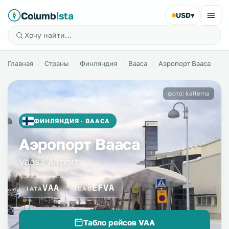
Columb
ista
USD
▾
Главная
Страны
Финляндия
Вааса
Аэропорт Вааса
фото: kallerna
ФИНЛЯНДИЯ · ВААСА
Аэропорт Вааса
Vaasa Airport
VAA
EFVA
IATA
ICAO
Табло рейсов VAA