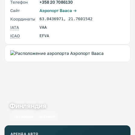
Телефон
+358 20 7086130
Сайт
Аэропорт Вааса →
Координаты
63.0436971
,
21.7601542
IATA
VAA
ICAO
EFVA
Финляндия
9 городов
9 мест
АРЕНДА АВТО