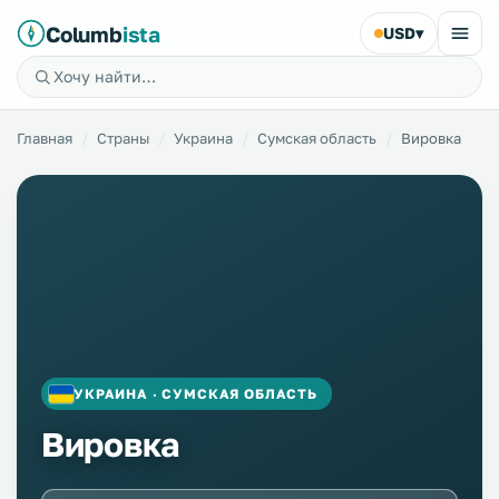
Columb
ista
USD
▾
Главная
Страны
Украина
Сумская область
Вировка
УКРАИНА · СУМСКАЯ ОБЛАСТЬ
Вировка