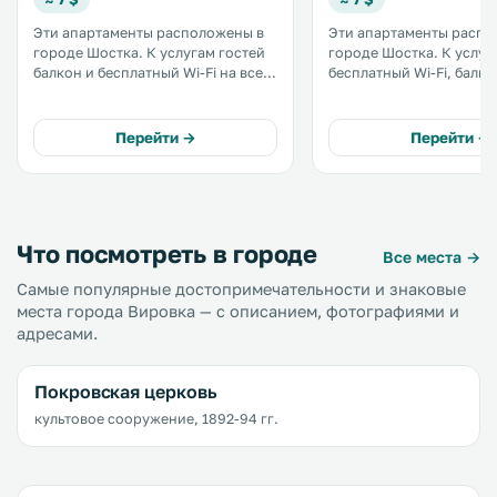
Эти апартаменты расположены в
Эти апартаменты распо
городе Шостка. К услугам гостей
городе Шостка. К услугам гостей
балкон и бесплатный Wi-Fi на всей
бесплатный Wi-Fi, балко
территории. Кухня оснащена
частная парковка на те
духовкой и холодильником.
Кухня оснащена духовк
Гостям этих апартаментов с
холодильником. Гостям
Перейти →
Перейти →
собственной кухней
апартаментов «На Горьк
предоставляются полотенца и
предоставляются полот
постельное белье. .
постельное белье. .
Что посмотреть в городе
Все места →
Самые популярные достопримечательности и знаковые
места города Вировка — с описанием, фотографиями и
адресами.
Покровская церковь
культовое сооружение, 1892-94 гг.