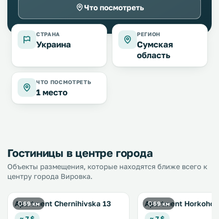
Что посмотреть
СТРАНА
РЕГИОН
Украина
Сумская
область
ЧТО ПОСМОТРЕТЬ
1 место
Гостиницы в центре города
Объекты размещения, которые находятся ближе всего к
центру города Вировка.
Apartment Chernihivska 13
Apartment Horkoho 
69 км
69 км
≈ 7 $
≈ 7 $