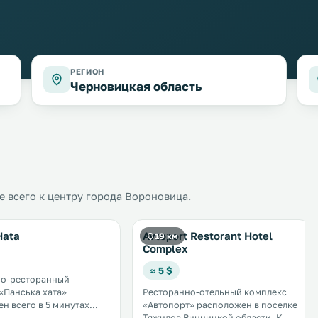
РЕГИОН
Черновицкая область
 всего к центру города Вороновица.
Hata
Avtoport Restorant Hotel
19 км
Complex
≈ 5 $
но-ресторанный
«Панська хата»
Ресторанно-отельный комплекс
н всего в 5 минутах
«Автопорт» расположен в поселке
гам гостей
Тяжилов Винницкой области. К