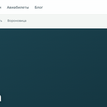
и
Авиабилеты
Блог
ть
Вороновица
а