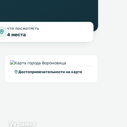
ЧТО ПОСМОТРЕТЬ
4 места
Достопримечательности на карте
Versal Hotel
Hotel Complex Dacha
17 км
19 км
7 … 20 $
≈ 9 $
Отель «Версаль» расположен в 6
Гостиничный комплекс «
км от центра города Винница и
расположен в городе Вин
Спасо-Преображенского
1,5 км от его центра. К услугам
Украина
Кафедрального собора. .
гостей ресторан. Места на