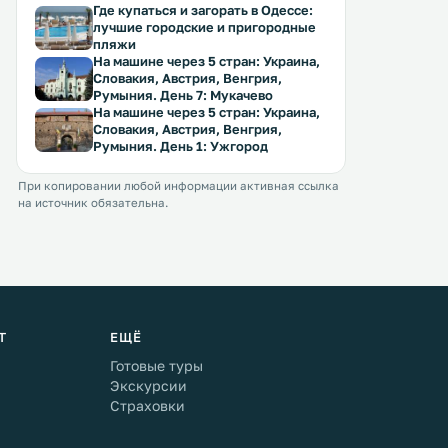
Где купаться и загорать в Одессе:
лучшие городские и пригородные
пляжи
На машине через 5 стран: Украина,
Словакия, Австрия, Венгрия,
Румыния. День 7: Мукачево
На машине через 5 стран: Украина,
Словакия, Австрия, Венгрия,
Румыния. День 1: Ужгород
При копировании любой информации активная ссылка
на источник обязательна.
Т
ЕЩЁ
Готовые туры
Экскурсии
Страховки