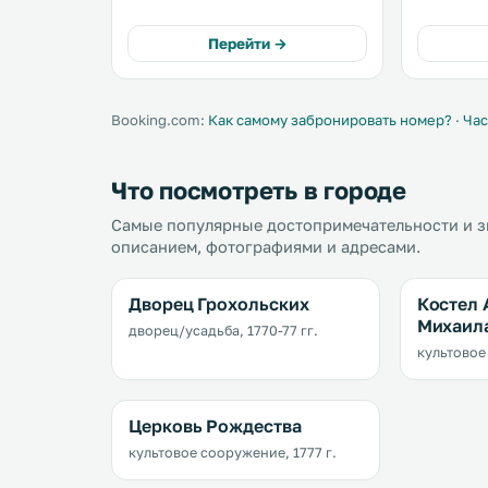
бесплатная частная парковка. Все
номера с
номера оснащены
отопление
Перейти →
кондиционером и телевизором с
кафе и сау
плоским экраном и спутниковыми
каналами. .
Booking.com:
Как самому забронировать номер?
·
Час
Что посмотреть в городе
Самые популярные достопримечательности и з
описанием, фотографиями и адресами.
Дворец Грохольских
Костел 
Михаил
дворец/усадьба, 1770-77 гг.
культовое
Церковь Рождества
культовое сооружение, 1777 г.