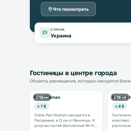
Что посмотреть
СТРАНА
Украина
Гостиницы в центре города
Объекты размещения, которые находятся ближе
Pan Otaman
Panska 
12 км
16 км
≈ 7 $
≈ 8 $
Отель Pan Otaman находится в
Гостинич
Писаревке, в 11 км от Винницы. К
комплекс 
услугам гостей бесплатный Wi-Fi
расположе
на всей территории, ресторан и
езды от озера. К услу