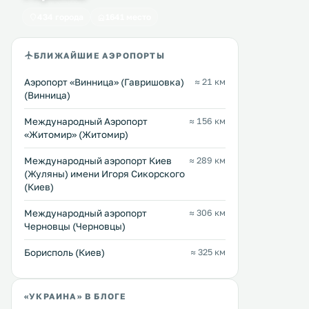
парковке и Wi-Fi предост
434 города
1641 место
бесплатно. Все номера оформлены
Перейти →
Перейти →
в классическом стиле. .
БЛИЖАЙШИЕ АЭРОПОРТЫ
Аэропорт «Винница» (Гавришовка)
≈ 21 км
(Винница)
Международный Аэропорт
≈ 156 км
«Житомир» (Житомир)
Международный аэропорт Киев
≈ 289 км
(Жуляны) имени Игоря Сикорского
(Киев)
Международный аэропорт
≈ 306 км
Черновцы (Черновцы)
Борисполь (Киев)
≈ 325 км
«УКРАИНА» В БЛОГЕ