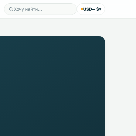
USD
— $
▾