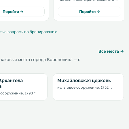
 кондиционером и
услугам гостей принадлежности
м, а также ресторан,
для барбекю и терраса. На
Перейти →
Перейти →
на. .
территории комплекса работает
ресторан. .
тые вопросы по бронированию
Все места →
наковые места города Вороновица — с
Архангела
Михайловская церковь
а
культовое сооружение, 1752 г.
 сооружение, 1793 г.