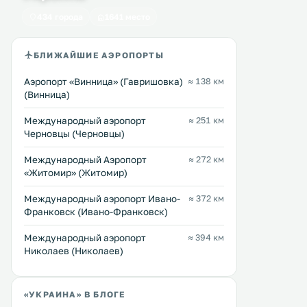
бесплатный Wi-Fi. К услугам
бесплатный Wi-Fi, кругло
434 города
1641 место
гостей ресторан и бесплатная
открытая стойка регистра
Перейти →
Перейти →
частная парковка на территории.
также сауна с небольшим
В числе стандартных удобств —
бассейном. .
БЛИЖАЙШИЕ АЭРОПОРТЫ
телевизор. .
Аэропорт «Винница» (Гавришовка)
≈ 138 км
(Винница)
Международный аэропорт
≈ 251 км
Черновцы (Черновцы)
Международный Аэропорт
≈ 272 км
«Житомир» (Житомир)
Международный аэропорт Ивано-
≈ 372 км
Франковск (Ивано-Франковск)
Международный аэропорт
≈ 394 км
Николаев (Николаев)
«УКРАИНА» В БЛОГЕ