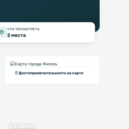
ЧТО ПОСМОТРЕТЬ
2 места
Достопримечательности на карте
Sinay
Gostiniy Dvor
80 км
108 км
≈ 6 $
9 … 10 $
Отель «Синай» расположен в
Этот гостевой дом находи
поселке Чечельник. Возможно
Виннице, всего в 10 метра
размещение с домашними
автобусной остановки
Украина
животными. Подключен
Электросеть. К услугам гостей