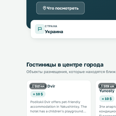
Что посмотреть
СТРАНА
Украина
Гостиницы в центре города
Объекты размещения, которые находятся ближе
Podilskii Dvir
Apartme
112 км
109 км
Yunosty
≈ 10 $
≈ 10 $
Podilskii Dvir offers pet-friendly
accommodation in Yakushintsy. The
Эти апарт
hotel has a children's playground
кондицион
and views of the garden, and guests
Fi распол