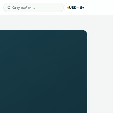
USD
— $
▾