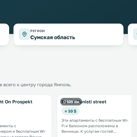
РЕГИОН
Сумская область
 всего к центру города Ямполь.
nt On Prospekt
Flat in Yunisti street
109 км
≈ 10 $
Эти апартаменты с бесплатным Wi-
аменты с
Fi и балконом расположены в
ером и бесплатным Wi-
Виннице. К услугам гостей
ожены в городе Винница.
бесплатная частная парковка. В