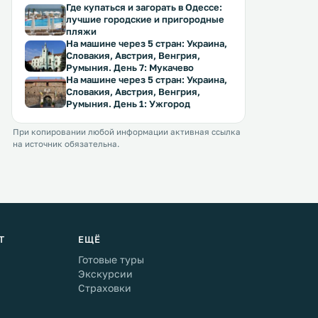
Где купаться и загорать в Одессе:
лучшие городские и пригородные
пляжи
На машине через 5 стран: Украина,
Словакия, Австрия, Венгрия,
Румыния. День 7: Мукачево
На машине через 5 стран: Украина,
Словакия, Австрия, Венгрия,
Румыния. День 1: Ужгород
При копировании любой информации активная ссылка
на источник обязательна.
Т
ЕЩЁ
Готовые туры
Экскурсии
Страховки