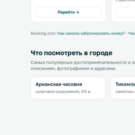
can enjoy a meal at the restaurant.
К услугам го
Free WiFi is provided and free
удобств к
Перейти →
private parking is available on site. .
машиной, 
распоряже
плоским э
Booking.com:
Как самому забронировать номер?
·
Час
Что посмотреть в городе
Самые популярные достопримечательности и з
описанием, фотографиями и адресами.
Арианская часовня
Тихомл
культовое сооружение, XVI в.
памятник а