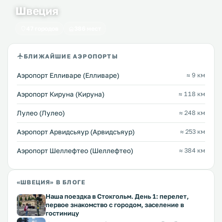
Швеция
47 городов
386 мест
БЛИЖАЙШИЕ АЭРОПОРТЫ
Аэропорт Елливаре (Елливаре)
≈ 9 км
Аэропорт Кируна (Кируна)
≈ 118 км
Лулео (Лулео)
≈ 248 км
Аэропорт Арвидсьяур (Арвидсъяур)
≈ 253 км
Аэропорт Шеллефтео (Шеллефтео)
≈ 384 км
«ШВЕЦИЯ» В БЛОГЕ
Наша поездка в Стокгольм. День 1: перелет,
первое знакомство с городом, заселение в
гостиницу