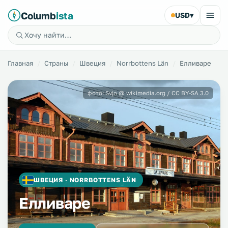
Columb
ista
USD
▾
Главная
Страны
Швеция
Norrbottens Län
Елливаре
фото: Svjo @ wikimedia.org / CC BY-SA 3.0
ШВЕЦИЯ · NORRBOTTENS LÄN
Елливаре