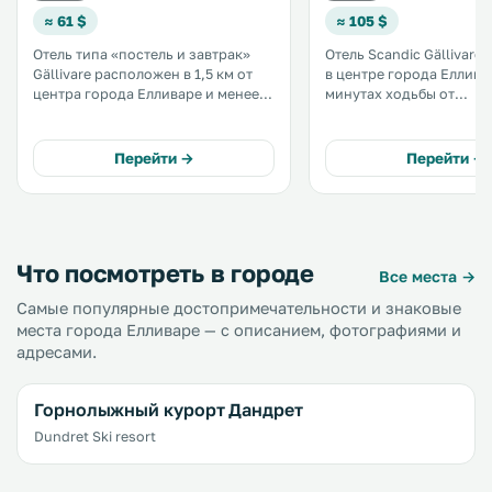
≈ 61 $
≈ 105 $
Отель типа «постель и завтрак»
Отель Scandic Gällivare
Gällivare расположен в 1,5 км от
в центре города Елливар
центра города Елливаре и менее,
минутах ходьбы от
чем в 10 минутах езды от
железнодорожного вок
горнолыжного курорта Дундрет. В
Гости могут бесплатно
отеле предоставляется
воспользоваться сауно
Перейти →
Перейти →
бесплатный Wi-Fi. .
бассейном и Wi-Fi. Кроме того, в
отеле бесплатно подают
фрукты и печенье. .
Что посмотреть в городе
Все места →
Самые популярные достопримечательности и знаковые
места города Елливаре — с описанием, фотографиями и
адресами.
Горнолыжный курорт Дандрет
Dundret Ski resort