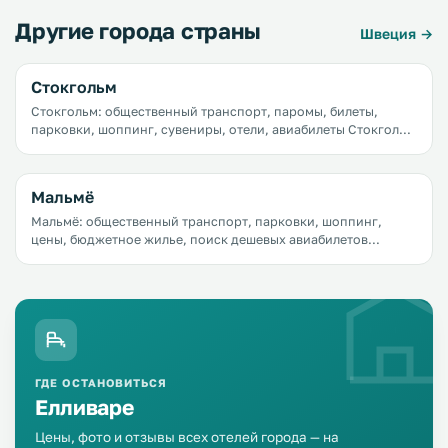
Другие города страны
Швеция →
Стокгольм
Стокгольм: общественный транспорт, паромы, билеты,
парковки, шоппинг, сувениры, отели, авиабилеты Стокгольм
&mdash; город новых тенденций и инноваций. Столица
Швеции постоянно растет и находится в движении.
Мальмё
Мальмё: общественный транспорт, парковки, шоппинг,
цены, бюджетное жилье, поиск дешевых авиабилетов
Мальмё манит путешественников природой и парками,
озерами и пляжами, мягким морским климатом, а самой
лакомой достопримечательностью является, конечно,
Эресуннский мост, соединяющий город с Копенгагеном.
Всего 15 минут на автомобиле и вы в столице Дании гуляете
по набережной, веселитесь в одном из самых больших в
Скандинавии парков развлечений Тиволи или едите
оригинальные блюда из селедки в кафе на пляже.
ГДЕ ОСТАНОВИТЬСЯ
Елливаре
Цены, фото и отзывы всех отелей города — на