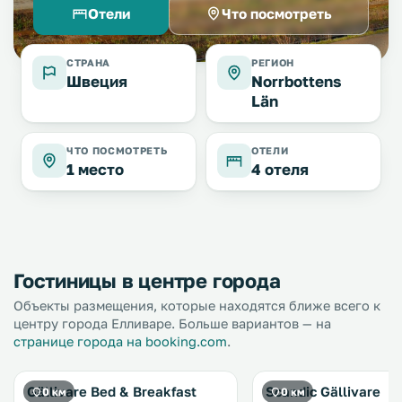
Отели
Что посмотреть
СТРАНА
РЕГИОН
Швеция
Norrbottens
Län
ЧТО ПОСМОТРЕТЬ
ОТЕЛИ
1 место
4 отеля
Гостиницы в центре города
Объекты размещения, которые находятся ближе всего к
центру города Елливаре. Больше вариантов — на
странице города на booking.com
.
Gällivare Bed & Breakfast
Scandic Gällivare
0 км
0 км