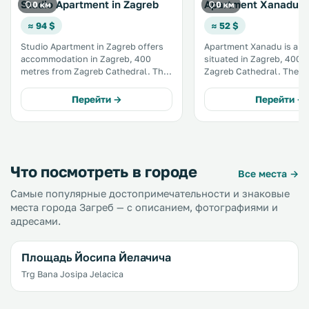
Studio Apartment in Zagreb
Apartment Xanadu
0 км
0 км
≈ 94 $
≈ 52 $
Studio Apartment in Zagreb offers
Apartment Xanadu is an 
accommodation in Zagreb, 400
situated in Zagreb, 400 
metres from Zagreb Cathedral. The
Zagreb Cathedral. The ai
apartment is 400 metres from Ban
conditioned unit is 400 
Jelacic Square in Zagreb. The unit is
Ban Jelacic Square in Za
Перейти →
Перейти →
equipped with a kitchenette. A TV
WiFi is available through
and DVD player are featured.
property.
Что посмотреть в городе
Все места →
Самые популярные достопримечательности и знаковые
места города Загреб — с описанием, фотографиями и
адресами.
Площадь Йосипа Йелачича
Trg Bana Josipa Jelacica