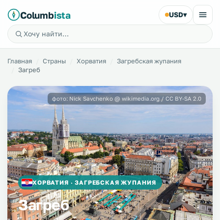
Columb
ista
USD
▾
Главная
Страны
Хорватия
Загребская жупания
Загреб
фото: Nick Savchenko @ wikimedia.org / CC BY-SA 2.0
ХОРВАТИЯ · ЗАГРЕБСКАЯ ЖУПАНИЯ
Загреб