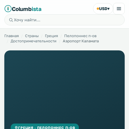
Columb
ista
USD
▾
Главная
Страны
Греция
Пелопоннес п-ов
Достопримечательности
Аэропорт Каламата
ГРЕЦИЯ · ПЕЛОПОННЕС П-ОВ