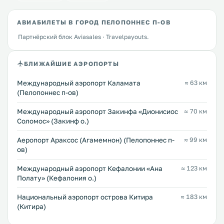
АВИАБИЛЕТЫ В ГОРОД ПЕЛОПОННЕС П-ОВ
Партнёрский блок Aviasales · Travelpayouts.
БЛИЖАЙШИЕ АЭРОПОРТЫ
Международный аэропорт Каламата
≈ 63 км
(Пелопоннес п-ов)
Международный аэропорт Закинфа «Дионисиос
≈ 70 км
Соломос» (Закинф о.)
Аеропорт Араксос (Агамемнон) (Пелопоннес п-
≈ 99 км
ов)
Международный аэропорт Кефалонии «Ана
≈ 123 км
Полату» (Кефалония о.)
Национальный аэропорт острова Китира
≈ 183 км
(Китира)