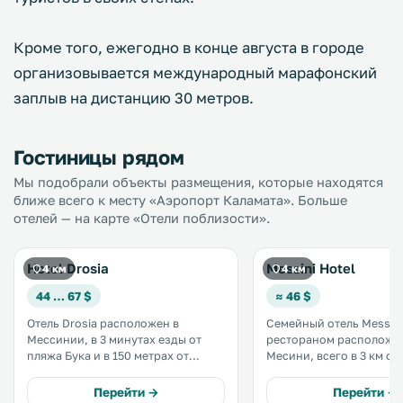
Кроме того, ежегодно в конце августа в городе
организовывается международный марафонский
заплыв на дистанцию 30 метров.
Гостиницы рядом
Мы подобрали объекты размещения, которые находятся
ближе всего к месту «Аэропорт Каламата». Больше
отелей — на карте «Отели поблизости».
Hotel Drosia
Messini Hotel
4 км
4 км
44 … 67 $
≈ 46 $
Отель Drosia расположен в
Семейный отель Messini
Мессинии, в 3 минутах езды от
рестораном расположен
пляжа Бука и в 150 метрах от
Месини, всего в 3 км от
центра города. К услугам гостей
Каламата и в 9 км от п
ресторан и номера с
города Каламата. .
Перейти →
Перейти →