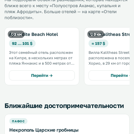
ближе всего к месту «Полуостров Акамас, купальня и
пляж Афродиты». Больше отелей — на карте «Отели
поблизости».
Aphrodite Beach Hotel
Villa Kalitheas Stree
2 км
3 км
92 … 101 $
≈ 157 $
Этот семейный отель расположен
Вилла Kalitheas Street Es
на Кипре, в нескольких метрах от
расположена в поселке
пляжа Яннакис и в 500 метрах от
Хорио, в 29 км от город
природного парка Акамас. К
услугам гостей вилла с
услугам гостей 2 ресторана и
кондиционером, откры
Перейти →
Перейти →
номера с кондиционером и
бассейн, сад, принадле
балконом, откуда открывается
барбекю и бесплатная п
боковой вид на Средиземное
территории. Предостав
море.
бесплатный Wi-Fi.
Ближайшие достопримечательности
ПАФОС
Некрополь Царские гробницы