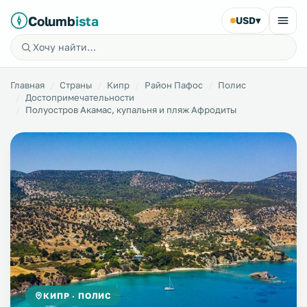
Columb
ista
USD
▾
Главная
Страны
Кипр
Район Пафос
Полис
Достопримечательности
Полуостров Акамас, купальня и пляж Афродиты
КИПР · ПОЛИС