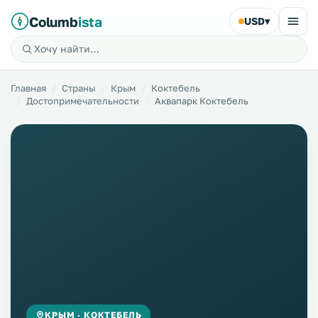
Columb
ista
USD
▾
Главная
Страны
Крым
Коктебель
Достопримечательности
Аквапарк Коктебель
КРЫМ · КОКТЕБЕЛЬ