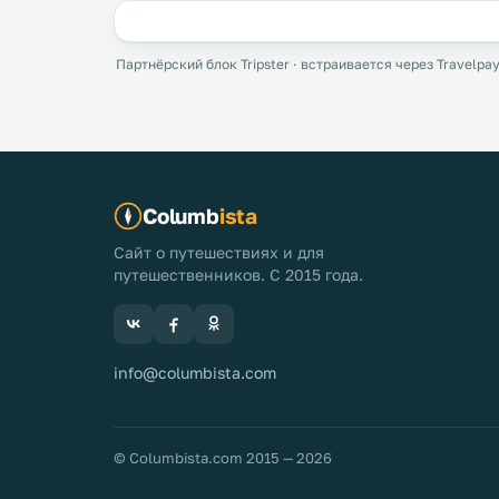
Партнёрский блок Tripster · встраивается через Travelpay
Columb
ista
Сайт о путешествиях и для
путешественников. С 2015 года.
info@columbista.com
© Columbista.com 2015 — 2026