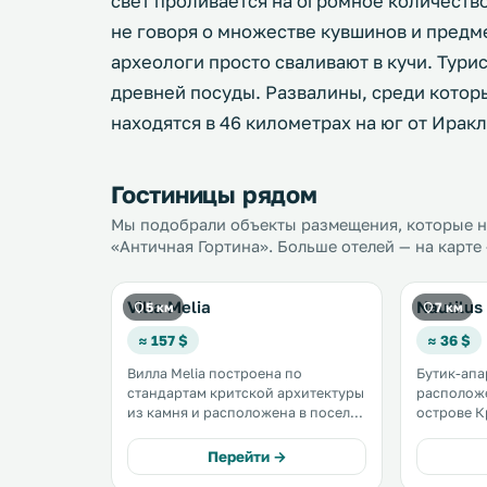
свет проливается на огромное количеств
не говоря о множестве кувшинов и предм
археологи просто сваливают в кучи. Турис
древней посуды. Развалины, среди которы
находятся в 46 километрах на юг от Ирак
Гостиницы рядом
Мы подобрали объекты размещения, которые на
«Античная Гортина». Больше отелей — на карте
Villa Melia
Nautilus
5 км
7 км
≈ 157 $
≈ 36 $
Вилла Melia построена по
Бутик-апа
стандартам критской архитектуры
расположе
из камня и расположена в поселке
острове Кр
Мирес. К услугам гостей на
Ираклиона. К услугам г
полностью оборудованной вилле
терраса для з
Перейти →
гидромассажная ванна, сад с
открывает