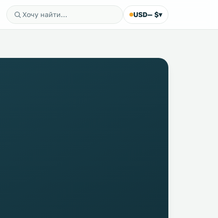
USD
— $
▾