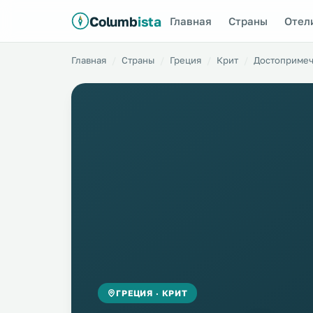
Columb
ista
Главная
Страны
Отел
Главная
Страны
Греция
Крит
Достопримеч
ГРЕЦИЯ · КРИТ