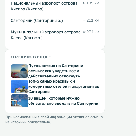
Wi-Fi на всей территории 
Национальный аэропорт острова
≈ 199 км
бесплатная частная парко
Китира (Китира)
Санторини (Санторини о.)
≈ 211 км
Муниципальный аэропорт острова
≈ 274 км
Касос (Касос о.)
«ГРЕЦИЯ» В БЛОГЕ
Путешествие на Санторини
осенью: как увидеть все и
действительно отдохнуть
Топ-5 самых красивых и
колоритных отелей и апартаментов
Санторини
10 вещей, которые нужно
обязательно сделать на Санторини
При копировании любой информации активная ссылка
на источник обязательна.