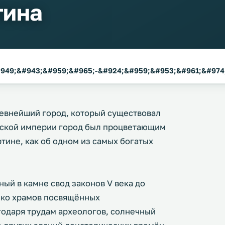
тина
49;&#943;&#959;&#965;-&#924;&#959;&#953;&#961;&#974;&#
древнейший город, который существовал
имской империи город был процветающим
ртине, как об одном из самых богатых
ый в камне свод законов V века до
ько храмов посвящённых
годаря трудам археологов, солнечный