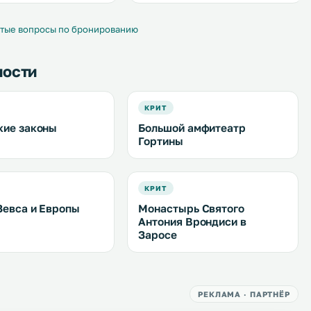
е до рыбацкой деревни
займет 10 минут. .
т 41 км. Подключен
 Wi-Fi. .
тые вопросы по бронированию
ности
КРИТ
кие законы
Большой амфитеатр
Гортины
КРИТ
Зевса и Европы
Монастырь Святого
Антония Врондиси в
Заросе
РЕКЛАМА · ПАРТНЁР