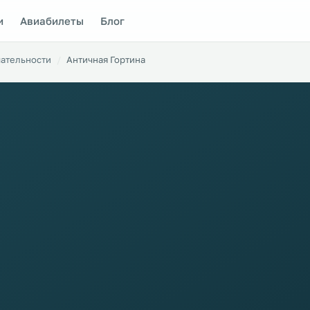
и
Авиабилеты
Блог
ательности
Античная Гортина