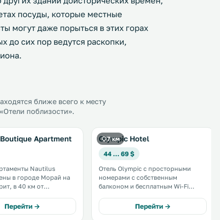
о других зданий доисторических времён,
етах посуды, которые местные
ты могут даже порыться в этих горах
х до сих пор ведутся раскопки,
лиона.
ходятся ближе всего к месту
 «Отели поблизости».
 Boutique Apartment
Olympic Hotel
7 км
44 … 69 $
ртаменты Nautilus
Отель Olympic с просторными
ны в городе Морай на
номерами с собственным
ит, в 40 км от
балконом и бесплатным Wi-Fi
остей
расположен в городе Мойрес. К
агара. Из окон
услугам гостей кафе-бар, а
Перейти →
Перейти →
ся вид на горы.
поездка до ближайших пляжей