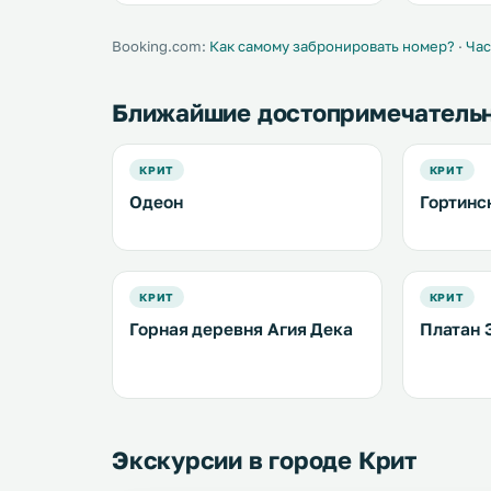
принадлежностями для барбекю и
Расстояни
бесплатный WiFi. .
Бали составляе
бесплатный
Booking.com:
Как самому забронировать номер?
·
Час
Ближайшие достопримечатель
КРИТ
КРИТ
Одеон
Гортинс
КРИТ
КРИТ
Горная деревня Агия Дека
Платан 
Экскурсии в городе Крит