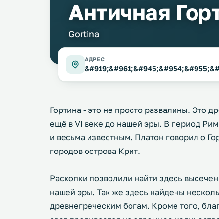
Античная Гор
Gortina
АДРЕС
&#919;&#961;&#945;&#954;&#955;&#9
Гортина - это не просто развалины. Это 
ещё в VI веке до нашей эры. В период Р
и весьма известным. Платон говорил о Го
городов острова Крит.
Раскопки позволили найти здесь высеченн
нашей эры. Так же здесь найдены нескол
древнегреческим богам. Кроме того, бла