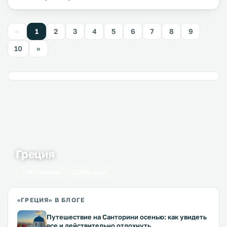
«
1
2
3
4
5
6
7
8
9
10
»
Греция
50 городов
1650 мест
«ГРЕЦИЯ» В БЛОГЕ
Путешествие на Санторини осенью: как увидеть
все и действительно отдохнуть