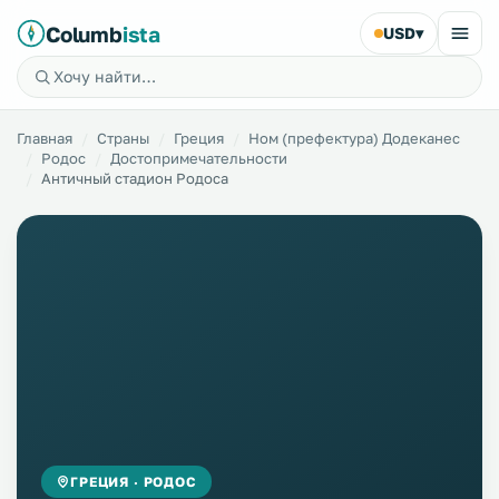
Columb
ista
USD
▾
Главная
Страны
Греция
Ном (префектура) Додеканес
Родос
Достопримечательности
Античный стадион Родоса
ГРЕЦИЯ · РОДОС