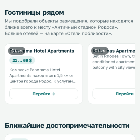
Гостиницы рядом
Мы подобрали объекты размещения, которые находятся
ближе всего к месту «Античный стадион Родоса».
Больше отелей — на карте «Отели поблизости».
Panorama Hotel Apartments
Katerinas Apartment
1 км
1 км
Set in Rhodes Town, this 
21 … 69 $
conditioned apartment f
balcony with city views. The unit is
Комплекс Panorama Hotel
1. 1 km from Temple of Apoll
Apartments находится в 1,5 км от
WiFi is featured through
центра города Родос. К услугам
property. The kitchen features an
гостей номера-студио и
oven. .
апартаменты с собственной
Перейти →
Перейти →
кухней и видом на плавательный
бассейн. В отеле открыты
ресторан интернациональной
кухни и бар у бассейна. .
Ближайшие достопримечательности