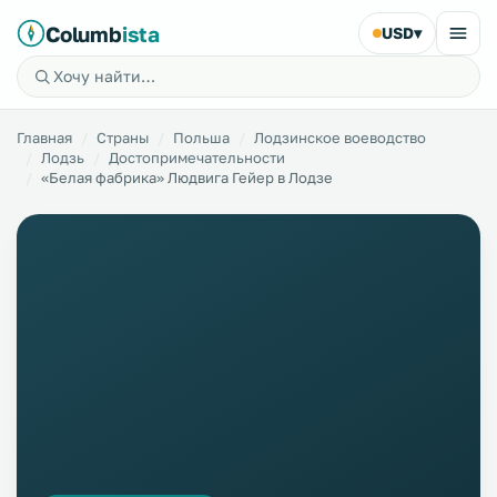
Columb
ista
USD
▾
Главная
Страны
Польша
Лодзинское воеводство
Лодзь
Достопримечательности
«Белая фабрика» Людвига Гейер в Лодзе