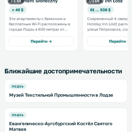
Apartament Słoneczny
Holiday Inn Łódź
1 км
1 км
≈ 40 $
61 … 538 $
Эти апартаменты с балконом и
Современный 4-звездо
бесплатным Wi-Fi расположены в
Holiday Inn Łódź распо
городе Лодзь в 600 метрах от
улице Петрковска, сое
Центрального музея текстильной
север и юг города. Эта улица
промышленности и в 800 метрах
известна своими
Перейти →
Перейти →
от торгово-выставочного центра
многочисленными мага
Lódź MT. .
барами и клубами. .
Ближайшие достопримечательности
ЛОДЗЬ
Музей Текстильной Промышленности в Лодзе
ЛОДЗЬ
Евангелическо-Аугсбургский Костёл Святого
Матвея