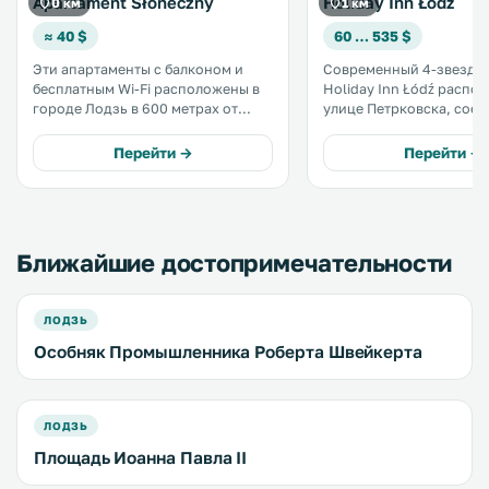
Apartament Słoneczny
Holiday Inn Łódź
0 км
1 км
≈ 40 $
60 … 535 $
Эти апартаменты с балконом и
Современный 4-звездо
бесплатным Wi-Fi расположены в
Holiday Inn Łódź распо
городе Лодзь в 600 метрах от
улице Петрковска, сое
Центрального музея текстильной
север и юг города. Эта улица
промышленности и в 800 метрах
известна своими
Перейти →
Перейти →
от торгово-выставочного центра
многочисленными мага
Lódź MT. .
барами и клубами. .
Ближайшие достопримечательности
ЛОДЗЬ
Особняк Промышленника Роберта Швейкерта
ЛОДЗЬ
Площадь Иоанна Павла II