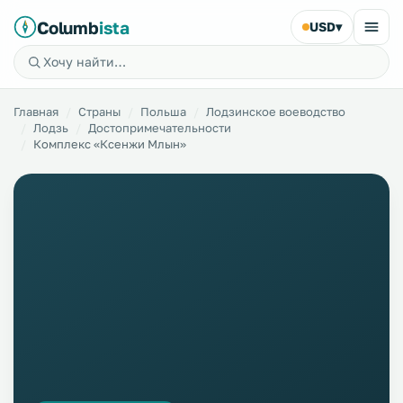
Columb
ista
USD
▾
Главная
Страны
Польша
Лодзинское воеводство
Лодзь
Достопримечательности
Комплекс «Ксенжи Млын»