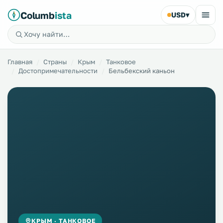
Columb
ista
USD
▾
Главная
Страны
Крым
Танковое
Достопримечательности
Бельбекский каньон
КРЫМ · ТАНКОВОЕ