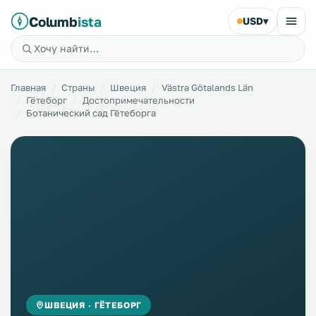
Columb
ista
USD
▾
Главная
Страны
Швеция
Västra Götalands Län
Гётеборг
Достопримечательности
Ботанический сад Гётеборга
ШВЕЦИЯ · ГЁТЕБОРГ