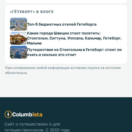
«ГЁТЕБОРГ» В БЛОГЕ
Топ-5 бюджетных отелей Гетеборга
Какие города Швеции стоит посетить:
Стокгольм, Сигтуна, Уппсала, Кальмар, Гетеборг,
Мальме
Путешествие из Стокгольма в Гетеборг: стоит ли
ехать и сколько это стоит
При копировании любой информации активная ссылка на источник
обязательна.
Columb
ista
Сайт о путешествиях и для
путешественников. С 2015 года.