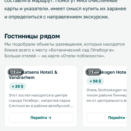
составлять маршрут. Помогут многочисленные
карты и указатели. имеет смысл купить их заранее
и определиться с направлением экскурсии.
Гостиницы рядом
Мы подобрали объекты размещения, которые находятся
ближе всего к месту «Ботанический сад Гётеборга».
Больше отелей — на карте «Отели поблизости».
Linnéplatsens Hotell &
Slottsskogen Hotel
1 км
1 км
Vandrarhem
≈ 58 $
≈ 29 $
Отель Slottsskogen нах
Этот хостел находится в центре
тихом районе Линнештад
города Гетеборг, напротив парка
км от центрального вок
Слотскоген в районе автобусной и
Гетеборга. К услугам гостей сауна,
трамвайной остановки
терраса и бесплатный WiFi
Linnéplatsen. К услугам гостей
парка развлечений Лизе
Перейти →
Перейти →
бесплатный Wi-Fi и общая кухня, а
км. .
также чистые и современные