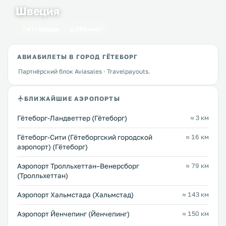
Швеция
47 городов
386 мест
АВИАБИЛЕТЫ В ГОРОД ГЁТЕБОРГ
Партнёрский блок Aviasales · Travelpayouts.
БЛИЖАЙШИЕ АЭРОПОРТЫ
Гётеборг-Ландветтер (Гётеборг)
≈ 3 км
Гётеборг-Сити (Гётеборгский городской
≈ 16 км
аэропорт) (Гётеборг)
Аэропорт Тролльхеттан–Венерсборг
≈ 79 км
(Тролльхеттан)
Аэропорт Хальмстада (Хальмстад)
≈ 143 км
Аэропорт Йенчепинг (Йенчепинг)
≈ 150 км