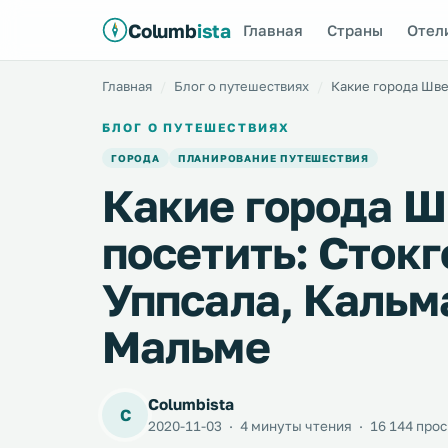
Columb
ista
Главная
Страны
Отел
Главная
Блог о путешествиях
Какие города Швец
БЛОГ О ПУТЕШЕСТВИЯХ
ГОРОДА
ПЛАНИРОВАНИЕ ПУТЕШЕСТВИЯ
Какие города Ш
посетить: Стокг
Уппсала, Кальма
Мальме
Columbista
C
2020-11-03
·
4 минуты чтения
·
16 144 про