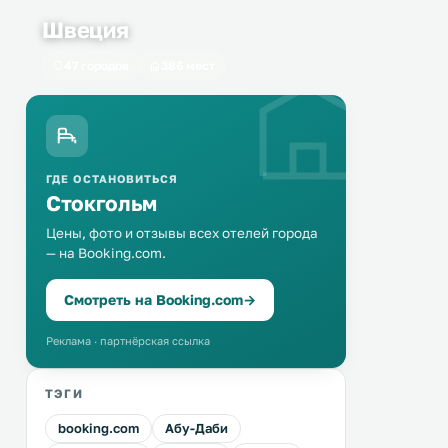
Швеция
47 городов
386 мест
ГДЕ ОСТАНОВИТЬСЯ
Стокгольм
Цены, фото и отзывы всех отелей города
— на Booking.com.
Смотреть на Booking.com
→
Реклама · партнёрская ссылка
ТЭГИ
booking.com
Абу-Даби