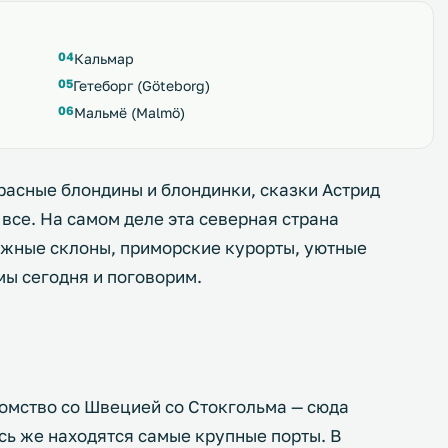
Кальмар
Гетеборг (Göteborg)
Мальмё (Malmö)
красные блондины и блондинки, сказки Астрид
все. На самом деле эта северная страна
ыжные склоны, приморские курорты, уютные
мы сегодня и поговорим.
омство со Швецией со Стокгольма — сюда
сь же находятся самые крупные порты. В