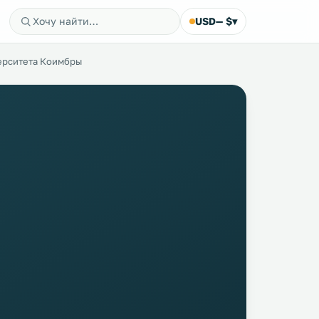
USD
— $
▾
ерситета Коимбры