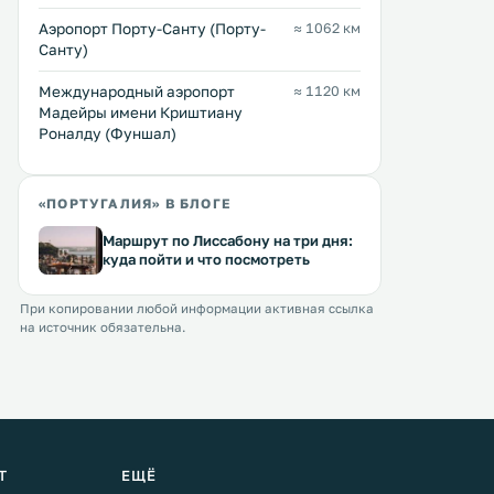
Аэропорт Порту-Санту (Порту-
≈ 1062 км
Санту)
Международный аэропорт
≈ 1120 км
Мадейры имени Криштиану
Роналду (Фуншал)
«ПОРТУГАЛИЯ» В БЛОГЕ
Маршрут по Лиссабону на три дня:
куда пойти и что посмотреть
При копировании любой информации активная ссылка
на источник обязательна.
Т
ЕЩЁ