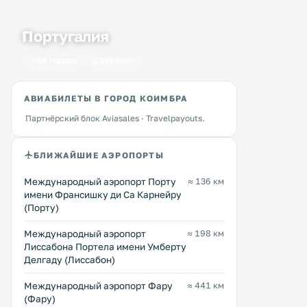
Португалия
64 города
399 мест
АВИАБИЛЕТЫ В ГОРОД КОИМБРА
Партнёрский блок Aviasales · Travelpayouts.
БЛИЖАЙШИЕ АЭРОПОРТЫ
Международный аэропорт Порту
≈ 136 км
имени Франсишку ди Са Карнейру
(Порту)
Международный аэропорт
≈ 198 км
Лиссабона Портела имени Умберту
Делгаду (Лиссабон)
Международный аэропорт Фару
≈ 441 км
(Фару)