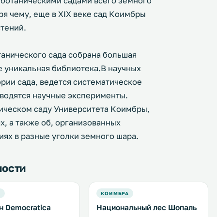
 ботаническими садами всего земного
я чему, еще в XIX веке сад Коимбры
тений.
анического сада собрана большая
е уникальная библиотека.В научных
рии сада, ведется систематическое
водятся научные эксперименты.
ическом саду Университета Коимбры,
х, а также об, организованных
ях в разные уголки земного шара.
ности
А
КОИМБРА
н Democratica
Национальный лес Шопаль