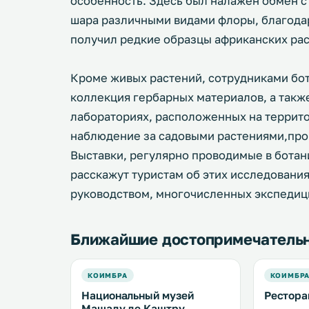
особенность. Здесь был налажен обмен с
шара различными видами флоры, благодар
получил редкие образцы африканских рас
Кроме живых растений, сотрудниками бот
коллекция гербарных материалов, а такж
лабораториях, расположенных на террито
наблюдение за садовыми растениями,про
Выставки, регулярно проводимые в ботан
расскажут туристам об этих исследования
руководством, многочисленных экспедици
Ближайшие достопримечатель
КОИМБРА
КОИМБР
Национальный музей
Рестора
Машаду де Каштру