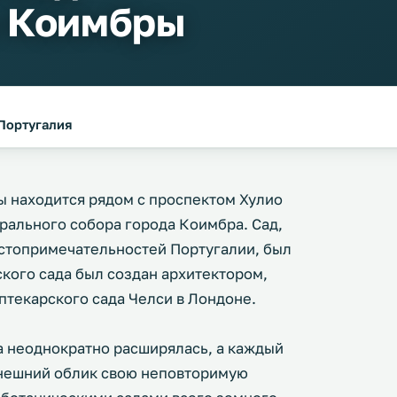
а Коимбры
,Португалия
ы находится рядом с проспектом Хулио
дрального собора города Коимбра. Сад,
стопримечательностей Португалии, был
ского сада был создан архитектором,
птекарского сада Челси в Лондоне.
а неоднократно расширялась, а каждый
внешний облик свою неповторимую