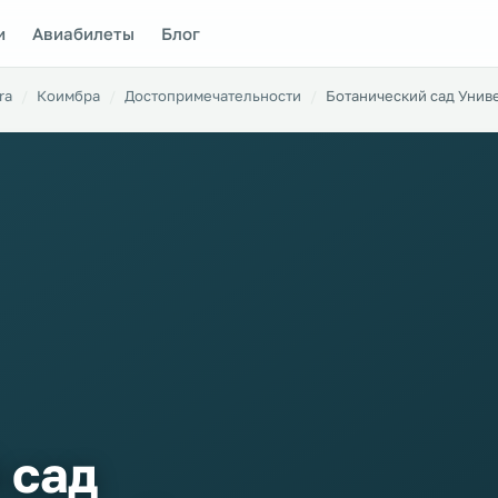
и
Авиабилеты
Блог
ra
Коимбра
Достопримечательности
Ботанический сад Унив
 сад