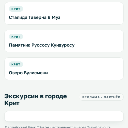
КРИТ
Сталида Таверна 9 Муз
КРИТ
Памятник Руссосу Кундуросу
КРИТ
Озеро Вулисмени
Экскурсии в городе
РЕКЛАМА · ПАРТНЁР
Крит
Партнёрский блок Tripster · встраивается через Travelpayouts.