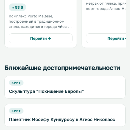
метрах от пляжа, прямо 
≈ 53 $
порт города Агиос-Никол
окон номеров открывае
Комплекс Porto Maltese,
залив Мирабелло. Гости могут
построенный в традиционном
прогуляться у живопис
стиле, находится в городе Айос-
природного озера Агио
Николаосе, в 150 метрах от пляжа.
Николаоса, расположе
К услугам гостей ресторан
Перейти →
Перейти →
неподалеку. .
критской кухни, номера с
бесплатным Wi-Fi и видом на
Критское море или на город. .
Ближайшие достопримечательности
КРИТ
Скульптура "Похищение Европы"
КРИТ
Памятник Иосифу Кундуросу в Агиос Николаос