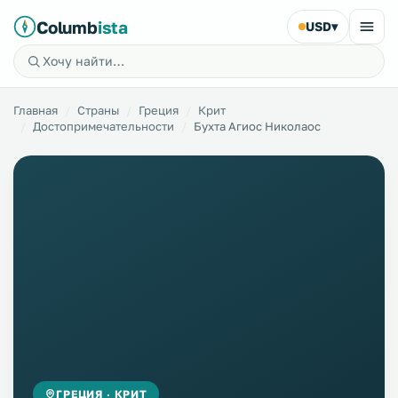
Columb
ista
USD
▾
Главная
Страны
Греция
Крит
Достопримечательности
Бухта Агиос Николаос
ГРЕЦИЯ · КРИТ