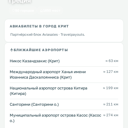
Греция
50 городов
1650 мест
АВИАБИЛЕТЫ В ГОРОД КРИТ
Партнёрский блок Aviasales · Travelpayouts.
БЛИЖАЙШИЕ АЭРОПОРТЫ
Никос Казандзакис (Крит)
≈ 63 км
Международный аэропорт Ханья имени
≈ 127 км
Иоанниса Даскалоянниса (Крит)
Национальный аэропорт острова Китира
≈ 199 км
(Китира)
Санторини (Санторини о.)
≈ 211 км
Муниципальный аэропорт острова Касос (Касос
≈ 274 км
о.)