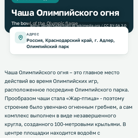
Чаша Олимпийского огня
The bowl of the Olympic flame
фото:
Sergei Kazantsev
@ wikimedia.org /
CC BY-SA 3.0
АДРЕС
Россия, Краснодарский край, г. Адлер,
Олимпийский парк
Чаша Олимпийского огня – это главное место
действий во время Олимпийских игр,
расположенное посредине Олимпийского парка.
Прообразом чаши стала «Жар-птица» - поэтому
строение было увенчано огненным гребнем, а сам
комплекс выполнен в виде незавершенного
кругла, созданного 100-метровыми крыльями. В
центре площадки находится водоём с