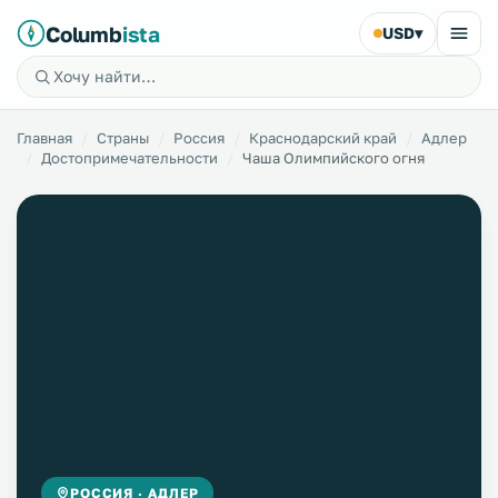
Columb
ista
USD
▾
Главная
Страны
Россия
Краснодарский край
Адлер
Достопримечательности
Чаша Олимпийского огня
РОССИЯ · АДЛЕР