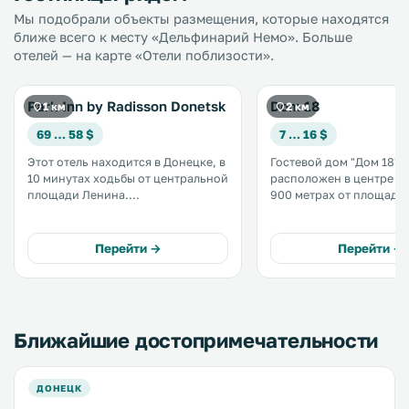
Мы подобрали объекты размещения, которые находятся
ближе всего к месту «Дельфинарий Немо». Больше
отелей — на карте «Отели поблизости».
Park Inn by Radisson Donetsk
Dom 18
1 км
2 км
69 … 58 $
7 … 16 $
Этот отель находится в Донецке, в
Гостевой дом "Дом 18"
10 минутах ходьбы от центральной
расположен в центре До
площади Ленина.
900 метрах от площади 
Предоставляется бесплатный Wi-
нем есть бесплатный Wi-
Fi. До бульвара Пушкина -
бесплатная парковка и
несколько минут ходьбы. .
круглосуточная стойка
Перейти →
Перейти →
регистрации. .
Ближайшие достопримечательности
ДОНЕЦК