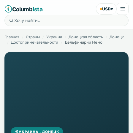
Columb
ista
USD
▾
Главная
Страны
Украина
Донецкая область
Донецк
Достопримечательности
Дельфинарий Немо
УКРАИНА · ДОНЕЦК