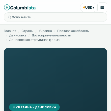
Columb
ista
USD
▾
Главная
Страны
Украина
Полтавская область
Денисовка
Достопримечательности
Денисовская страусиная ферма
УКРАИНА · ДЕНИСОВКА