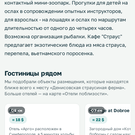
контактный мини-зоопарк. Прогулки для детей на
ослах в сопровождении опытных инструкторов,
для взрослых - на лошадях и ослах по маршрутам
длительностью от одного до четырех часов.
Возможна организация рыбалки. Кафе "Страус"
предлагает экзотические блюда из мяса страуса,
перепела, вьетнамского поросенка.
Гостиницы рядом
Мы подобрали объекты размещения, которые находятся
ближе всего к месту «Денисовская страусиная ферма».
Больше отелей — на карте «Отели поблизости».
Argo
Cottage at Dobroe
6 км
7 км
≈ 18 $
≈ 22 $
Отель «Арго» расположен в
Загородный дом «Котте
Симферополе, в 5 минутах ходьбы
Добром» с садом находи