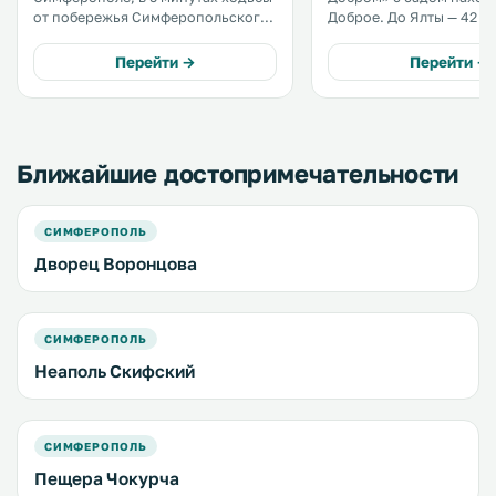
от побережья Симферопольского
Доброе. До Ялты — 42 км.
водохранилища. К услугам гостей
Предоставляется беспл
бесплатный Wi-Fi, ресторан, бар и
частная парковка. Номера
Перейти →
Перейти →
бесплатная частная парковка на
оснащены телевизором
территории. .
спутниковыми каналами. Мин
кухня оборудована
микроволновой печью 
холодильником. .
Ближайшие достопримечательности
СИМФЕРОПОЛЬ
Дворец Воронцова
СИМФЕРОПОЛЬ
Неаполь Скифский
СИМФЕРОПОЛЬ
Пещера Чокурча